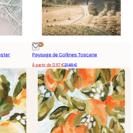
-40%*
oster
Paysage de Collines Toscane
À partir de 12,87 €
21,45 €