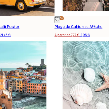
-40%*
alfi Poster
Plage de Californie Affiche
€
21,45 €
À partir de 7,77 €
12,95 €