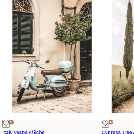
-40%*
-40%*
Italy Vespa Affiche
Cypress Tree A