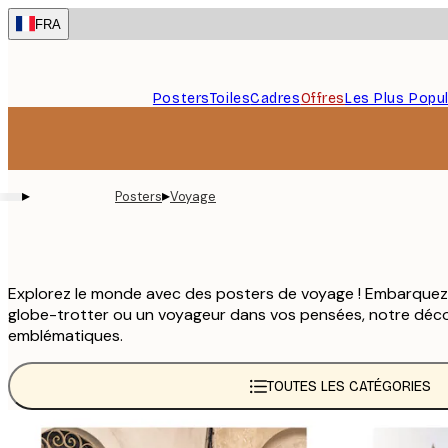
Skip
FRA
to
main
content.
Posters
Toiles
Cadres
Offres
Les Plus Popul
▸
▸
Posters
Voyage
Explorez le monde avec des posters de voyage ! Embarquez 
globe-trotter ou un voyageur dans vos pensées, notre déco
emblématiques.
TOUTES LES CATÉGORIES