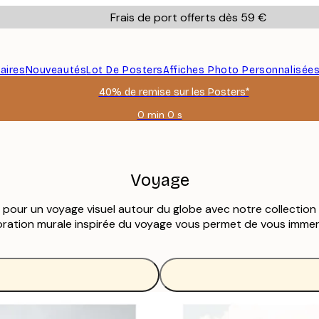
Frais de port offerts dès 59 €
aires
Nouveautés
Lot De Posters
Affiches Photo Personnalisée
40% de remise sur les Posters*
0 min
0 s
Valable
jusqu'au
:
2026-
08-
Voyage
09
pour un voyage visuel autour du globe avec notre collection
ration murale inspirée du voyage vous permet de vous immer