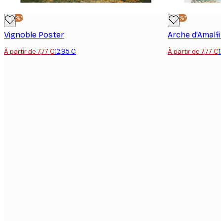
-40%*
-40%*
Vignoble Poster
Arche d'Amalfi
À partir de 7,77 €
12,95 €
À partir de 7,77 €