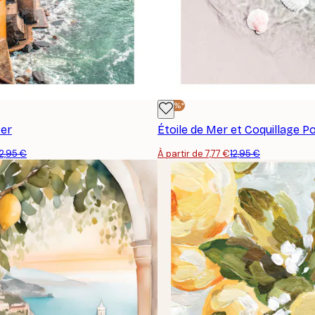
-40%*
ter
Étoile de Mer et Coquillage P
12,95 €
À partir de 7,77 €
12,95 €