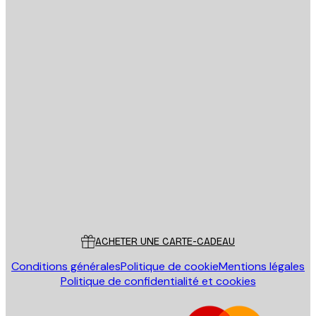
politique de confidentialité
Email
ENVOYER
Store
Poster Store
Service Client
ACHETER UNE CARTE-CADEAU
Conditions générales
Politique de cookie
Mentions légales
Politique de confidentialité et cookies