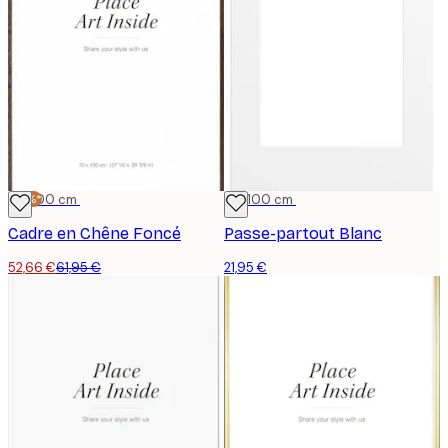
-15%*
70x100 cm
70x100 cm
Cadre en Chêne Foncé
Passe-partout Blanc
52,66 €
61,95 €
21,95 €