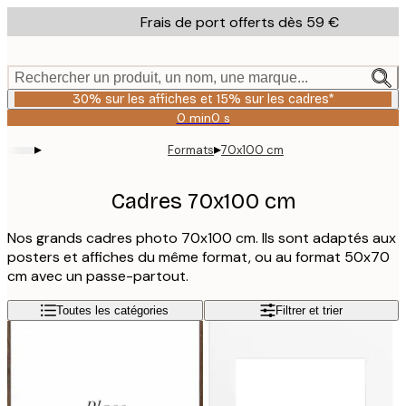
Skip
Frais de port offerts dès 59 €
to
main
content.
Rechercher un produit, un nom, une marque...
30% sur les affiches et 15% sur les cadres*
0 min
0 s
Valable
jusqu'au
▸
▸
Formats
70x100 cm
:
2026-
08-
Cadres 70x100 cm
06
Nos grands cadres photo 70x100 cm. Ils sont adaptés aux
posters et affiches du même format, ou au format 50x70
cm avec un passe-partout.
Toutes les catégories
Filtrer et trier