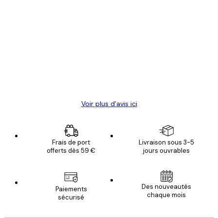
Acheteur vérifié
Avis
des
Satisfaite !
clients
4 juin
Christelle K
Voir plus d’avis ici
Frais de port
Livraison sous 3-5
offerts dès 59 €
jours ouvrables
Email
Des nouveautés
Paiements
chaque mois
sécurisé
S'INSCRIRE