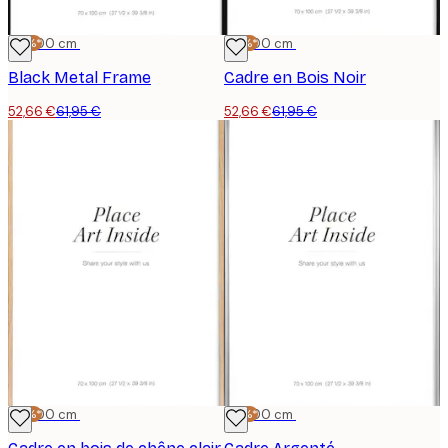
-15%*
70x100 cm
-15%*
70x100 cm
Black Metal Frame
Cadre en Bois Noir
52,66 €
61,95 €
52,66 €
61,95 €
-15%*
70x100 cm
-15%*
70x100 cm