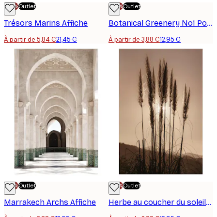
-70%
Outlet
-70%
Outlet
Trésors Marins Affiche
Botanical Greenery No1 Poster
À partir de 5,84 €
21,45 €
À partir de 3,88 €
12,95 €
-70%
Outlet
-70%
Outlet
Marrakech Archs Affiche
Herbe au coucher du soleil Poster