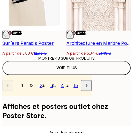
-70%
Outlet
-70%
Outlet
Surfers Paradis Poster
Architecture en Marbre Poster
À partir de 3,88 €
12,95 €
À partir de 5,84 €
21,45 €
MONTRE 48 SUR 681 PRODUITS
VOIR PLUS
2
3
4
…
15
1
Affiches et posters outlet chez
Poster Store.
Avis des clients