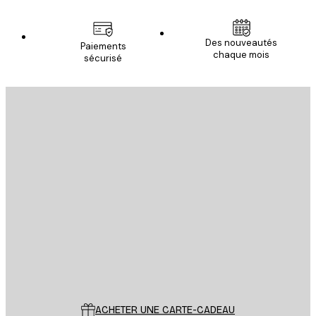
Des nouveautés
Paiements
chaque mois
sécurisé
Email
ENVOYER
Store
Poster Store
Service Client
ACHETER UNE CARTE-CADEAU