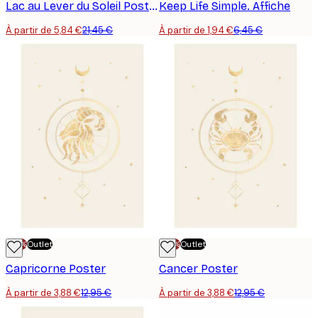
Lac au Lever du Soleil Poster
Keep Life Simple. Affiche
À partir de 5,84 €
21,45 €
À partir de 1,94 €
6,45 €
-70%
Outlet
-70%
Outlet
Capricorne Poster
Cancer Poster
À partir de 3,88 €
12,95 €
À partir de 3,88 €
12,95 €