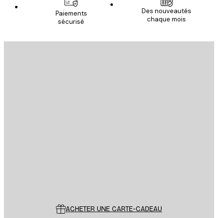
Des nouveautés
Paiements
chaque mois
sécurisé
S'INSCRIRE
politique de confidentialité
Email
ENVOYER
Store
Poster Store
Service Client
ACHETER UNE CARTE-CADEAU