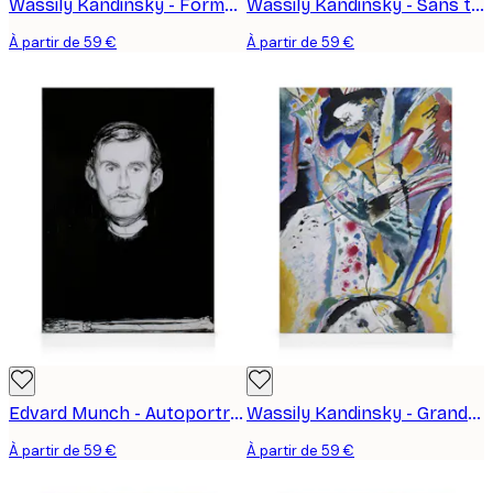
Wassily Kandinsky - Formes Géométriques Abstraites Toile
Wassily Kandinsky - Sans titre Toile
À partir de 59 €
À partir de 59 €
Edvard Munch - Autoportrait Toile
Wassily Kandinsky - Grande Étude Toile
À partir de 59 €
À partir de 59 €