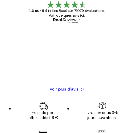
4.3 sur 5 étoiles
Basé sur 71079 évaluations.
Voir quelques avis ici.
Acheteur vérifié
Avis
des
Satisfaite !
clients
4 juin
Christelle K
Voir plus d’avis ici
Frais de port
Livraison sous 3-5
offerts dès 59 €
jours ouvrables
Email