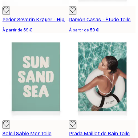
Peder Severin Krøyer - Hip, Hip, Hurrah! Toile
Ramón Casas - Étude Toile
À partir de 59 €
À partir de 59 €
Soleil Sable Mer Toile
Prada Maillot de Bain Toile