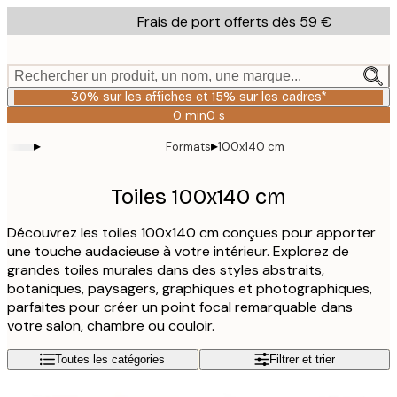
Skip
Frais de port offerts dès 59 €
to
main
content.
Rechercher un produit, un nom, une marque...
30% sur les affiches et 15% sur les cadres*
0 min
0 s
Valable
jusqu'au
▸
▸
Formats
100x140 cm
:
2026-
08-
Toiles 100x140 cm
06
Découvrez les toiles 100x140 cm conçues pour apporter
une touche audacieuse à votre intérieur. Explorez de
grandes toiles murales dans des styles abstraits,
botaniques, paysagers, graphiques et photographiques,
parfaites pour créer un point focal remarquable dans
votre salon, chambre ou couloir.
Toutes les catégories
Filtrer et trier