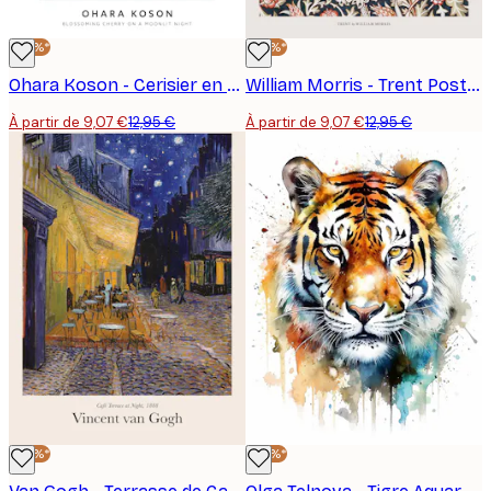
-30%*
-30%*
Ohara Koson - Cerisier en Fleurs dans une Nuit de Clair de Lune Poster
William Morris - Trent Poster
À partir de 9,07 €
12,95 €
À partir de 9,07 €
12,95 €
-30%*
-30%*