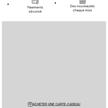
Email
Des nouveautés
Paiements
chaque mois
sécurisé
S'INSCRIRE
politique de confidentialité
Email
ENVOYER
Store
Poster Store
Service Client
ACHETER UNE CARTE-CADEAU