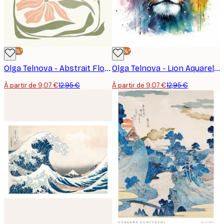
-30%*
-30%*
Olga Telnova - Abstrait Floral Poster
Olga Telnova - Lion Aquarelle Poster
À partir de 9,07 €
12,95 €
À partir de 9,07 €
12,95 €