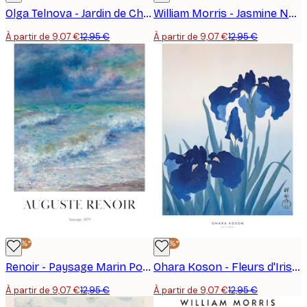
Olga Telnova - Jardin de Champignons Poster
William Morris - Jasmine No2 Affiche
À partir de 9,07 €
12,95 €
À partir de 9,07 €
12,95 €
-30%*
-30%*
Renoir - Paysage Marin Poster
Ohara Koson - Fleurs d'Iris Poster
À partir de 9,07 €
12,95 €
À partir de 9,07 €
12,95 €