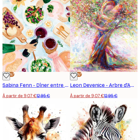
-30%*
-30%*
Sabina Fenn - Dîner entre Amis Affiche
Leon Devenice - Arbre d'Amour Poster
À partir de 9,07 €
12,95 €
À partir de 9,07 €
12,95 €