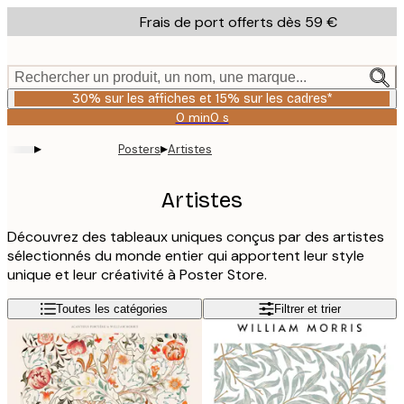
Skip
Frais de port offerts dès 59 €
to
main
content.
Rechercher un produit, un nom, une marque...
30% sur les affiches et 15% sur les cadres*
0 min
0 s
Valable
jusqu'au
▸
▸
Posters
Artistes
:
2026-
08-
Artistes
06
Découvrez des tableaux uniques conçus par des artistes
sélectionnés du monde entier qui apportent leur style
unique et leur créativité à Poster Store.
Toutes les catégories
Filtrer et trier