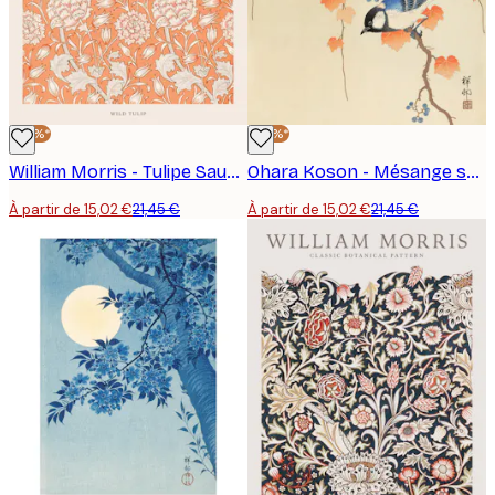
-30%*
-30%*
William Morris - Tulipe Sauvage Poster
Ohara Koson - Mésange sur une branche de Paulownia Poster
À partir de 15,02 €
21,45 €
À partir de 15,02 €
21,45 €