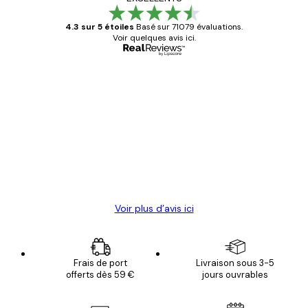
4.3 sur 5 étoiles
Basé sur 71079 évaluations.
Voir quelques avis ici.
Acheteur vérifié
Avis
des
Satisfaite !
clients
4 juin
Christelle K
Voir plus d’avis ici
Frais de port
Livraison sous 3-5
offerts dès 59 €
jours ouvrables