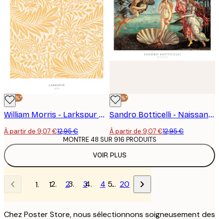
-30%*
-30%*
William Morris - Larkspur No3 Poster
Sandro Botticelli - Naissance de Vénus Poster
À partir de 9,07 €
12,95 €
À partir de 9,07 €
12,95 €
MONTRE 48 SUR 916 PRODUITS
VOIR PLUS
2
3
4
…
20
1
Chez Poster Store, nous sélectionnons soigneusement des