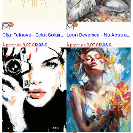
-30%*
-30%*
Olga Telnova - Éclat Solaire Doré Affiche
Leon Devenice - Nu Abstrait Affiche
À partir de 9,07 €
12,95 €
À partir de 9,07 €
12,95 €