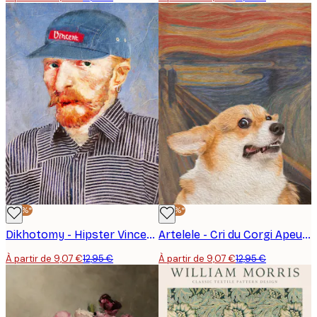
-30%*
-30%*
Dikhotomy - Hipster Vincent Affiche
Artelele - Cri du Corgi Apeuré Poster
À partir de 9,07 €
12,95 €
À partir de 9,07 €
12,95 €