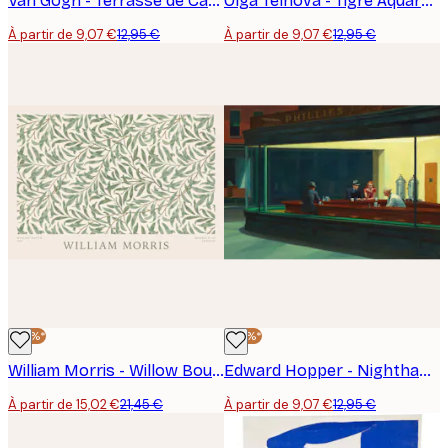
Van Gogh - Terrasse de Café la Nuit Poster
Olga Telnova - Tigre Aquarelle Affiche
À partir de 9,07 €
12,95 €
À partir de 9,07 €
12,95 €
-30%*
-30%*
William Morris - Willow Bough Landscape Poster
Edward Hopper - Nighthawks Affiche
À partir de 15,02 €
21,45 €
À partir de 9,07 €
12,95 €