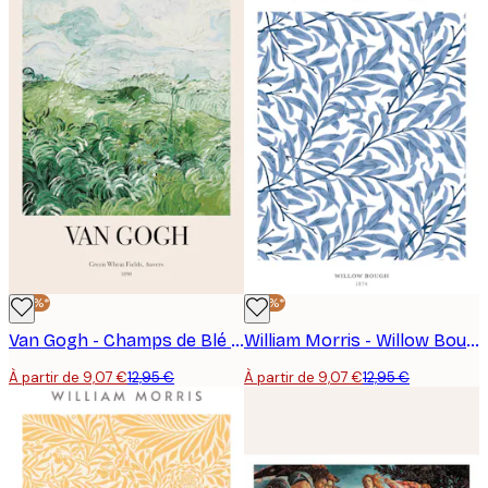
-30%*
-30%*
Van Gogh - Champs de Blé Verts, Auvers No2 Poster
William Morris - Willow Bough No2 Poster
À partir de 9,07 €
12,95 €
À partir de 9,07 €
12,95 €