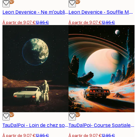
-30%*
-30%*
Leon Devenice - Ne m'oublie pas Affiche
Leon Devenice - Souffle Murmuré Poster
À partir de 9,07 €
12,95 €
À partir de 9,07 €
12,95 €
-30%*
-30%*
TauDalPoi - Loin de chez soi Affiche
TauDalPoi- Course Spatiale Poster
À partir de 9,07 €
12,95 €
À partir de 9,07 €
12,95 €