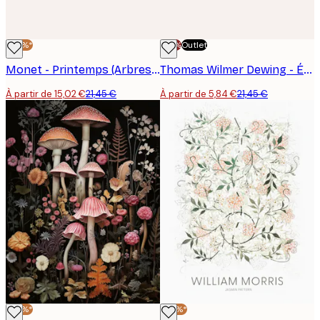
-30%*
-70%
Outlet
Monet - Printemps (Arbres fruitiers en fleurs) Poster
Thomas Wilmer Dewing - Été Poster
À partir de 15,02 €
21,45 €
À partir de 5,84 €
21,45 €
-30%*
-30%*