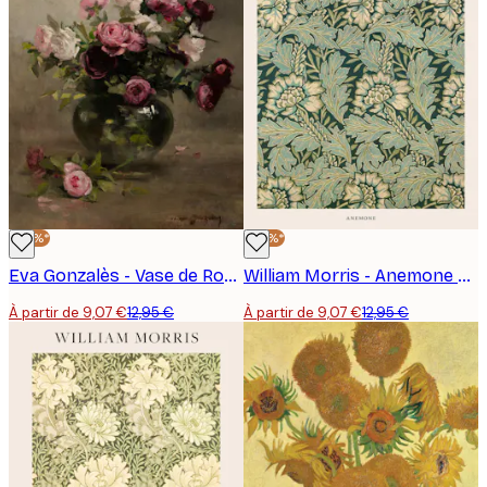
-30%*
-30%*
Eva Gonzalès - Vase de Roses Affiche
William Morris - Anemone Poster
À partir de 9,07 €
12,95 €
À partir de 9,07 €
12,95 €