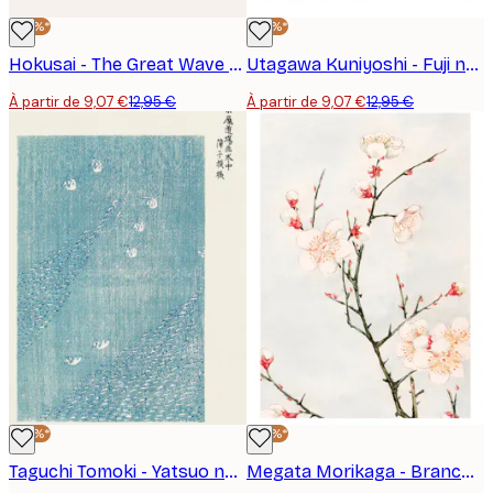
-30%*
-30%*
Hokusai - The Great Wave Landscape Poster
Utagawa Kuniyoshi - Fuji no Yukei Poster
À partir de 9,07 €
12,95 €
À partir de 9,07 €
12,95 €
-30%*
-30%*
Taguchi Tomoki - Yatsuo no Tsubaki Poster
Megata Morikaga - Branches de Prunier en Fleurs Poster