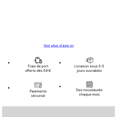
des
Satisfaite !
clients
4 juin
Christelle K
Voir plus d’avis ici
Frais de port
Livraison sous 3-5
offerts dès 59 €
jours ouvrables
Des nouveautés
Paiements
chaque mois
sécurisé