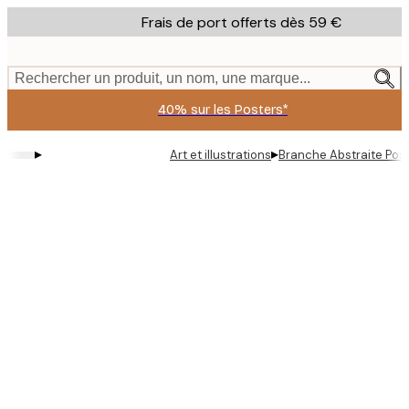
Skip
Frais de port offerts dès 59 €
to
main
content.
Rechercher un produit, un nom, une marque...
40% sur les Posters*
▸
▸
Art et illustrations
Branche Abstraite Pos