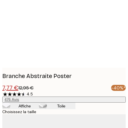
Product
images
Branche Abstraite Poster
7,77 €
12,95 €
-40%*
4.5
476
Avis
Affiche
Toile
Choisissez la taille