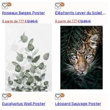
-40%*
-40%*
Roseaux Beiges Poster
Éléphants Lever du Soleil Poster
À partir de 7,77 €
12,95 €
À partir de 7,77 €
12,95 €
-40%*
-40%*
Eucalyptus Wall.Poster
Léopard Sauvage Poster