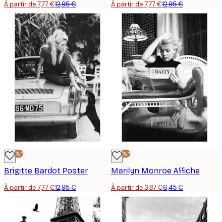
À partir de 7,77 €
12,95 €
À partir de 7,77 €
12,95 €
-40%*
-40%*
Brigitte Bardot Poster
Marilyn Monroe Affiche
À partir de 7,77 €
12,95 €
À partir de 3,87 €
6,45 €