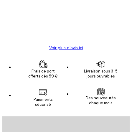
des
Satisfaite !
clients
4 juin
Christelle K
Voir plus d’avis ici
Frais de port
Livraison sous 3-5
offerts dès 59 €
jours ouvrables
Des nouveautés
Paiements
chaque mois
sécurisé