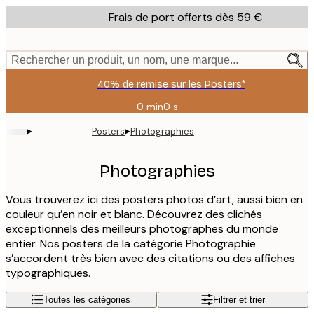
Skip
Frais de port offerts dès 59 €
to
main
content.
Rechercher un produit, un nom, une marque...
40% de remise sur les Posters*
0 min
0 s
Valable
jusqu'au
▸
▸
Posters
Photographies
:
2026-
08-
Photographies
09
Vous trouverez ici des posters photos d’art, aussi bien en
couleur qu’en noir et blanc. Découvrez des clichés
exceptionnels des meilleurs photographes du monde
entier. Nos posters de la catégorie Photographie
s’accordent très bien avec des citations ou des affiches
typographiques.
Toutes les catégories
Filtrer et trier