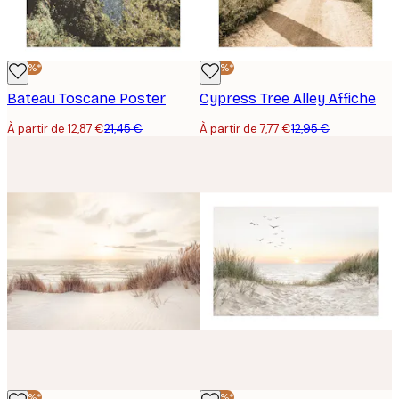
-40%*
-40%*
Bateau Toscane Poster
Cypress Tree Alley Affiche
À partir de 12,87 €
21,45 €
À partir de 7,77 €
12,95 €
-40%*
-40%*