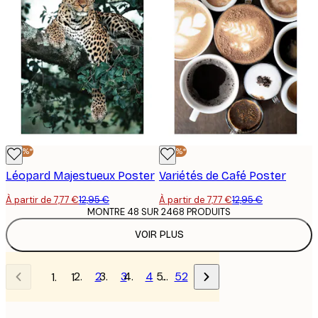
-40%*
-40%*
Léopard Majestueux Poster
Variétés de Café Poster
À partir de 7,77 €
12,95 €
À partir de 7,77 €
12,95 €
MONTRE 48 SUR 2468 PRODUITS
VOIR PLUS
2
3
4
…
52
1