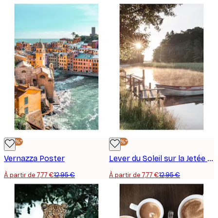
-40%*
-40%*
Vernazza Poster
Lever du Soleil sur la Jetée Poster
À partir de 7,77 €
12,95 €
À partir de 7,77 €
12,95 €