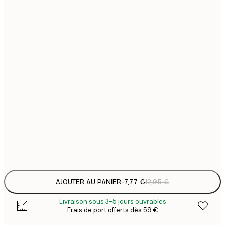
7
21x30 cm
1
12
30x40 cm
2
16
40x50 cm
2
19
50x70 cm
3
26
70x100 cm
4
Frame
options
AJOUTER AU PANIER
-
7,77 €
12,95 €
Livraison sous 3-5 jours ouvrables
Frais de port offerts dès 59 €