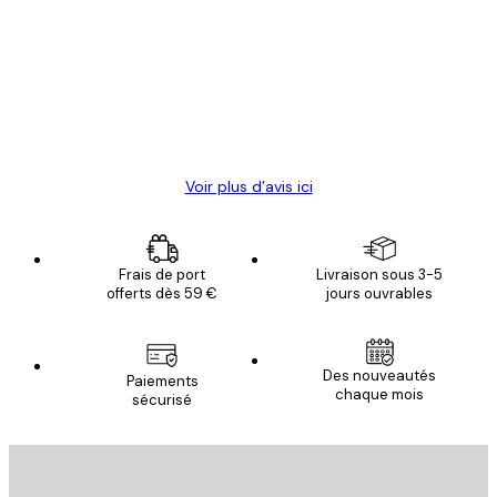
des
Satisfaite !
clients
4 juin
Christelle K
Voir plus d’avis ici
Frais de port
Livraison sous 3-5
offerts dès 59 €
jours ouvrables
Des nouveautés
Paiements
chaque mois
sécurisé