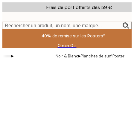
Skip
Frais de port offerts dès 59 €
to
main
content.
Rechercher un produit, un nom, une marque...
40% de remise sur les Posters*
0 min
0 s
Valable
jusqu'au
▸
▸
Noir & Blanc
Planches de surf Poster
:
2026-
08-
09