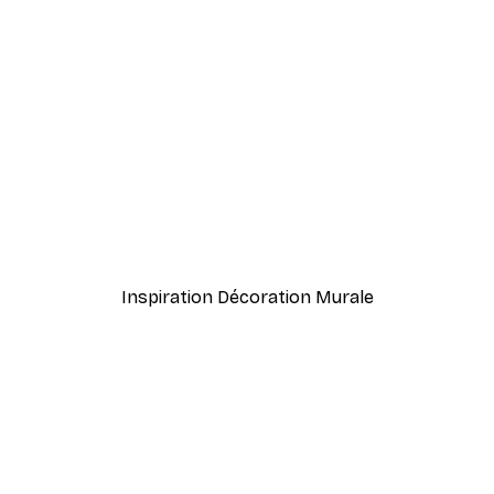
-40%*
Kathrin Pienaar - Les Pla
À partir de 7,77 €
12,95 €
Inspiration Décoration Murale