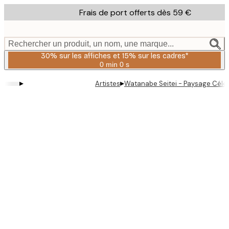
Skip
Frais de port offerts dès 59 €
to
main
content.
Rechercher un produit, un nom, une marque...
30% sur les affiches et 15% sur les cadres*
0 min
0 s
Valable
jusqu'au
▸
▸
Artistes
Watanabe Seitei - Paysage Céles
:
2026-
08-
06