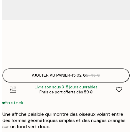
15
30x40 cm
2
Frame
options
AJOUTER AU PANIER
-
15,02 €
21,45 €
Livraison sous 3-5 jours ouvrables
Frais de port offerts dès 59 €
En stock
Une affiche paisible qui montre des oiseaux volant entre
des formes géométriques simples et des nuages orangés
sur un fond vert doux.