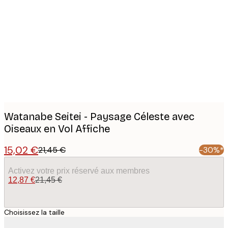
Product
images
Watanabe Seitei - Paysage Céleste avec
Oiseaux en Vol Affiche
15,02 €
21,45 €
-30%*
Activez votre prix réservé aux membres
12,87 €
21,45 €
Choisissez la taille