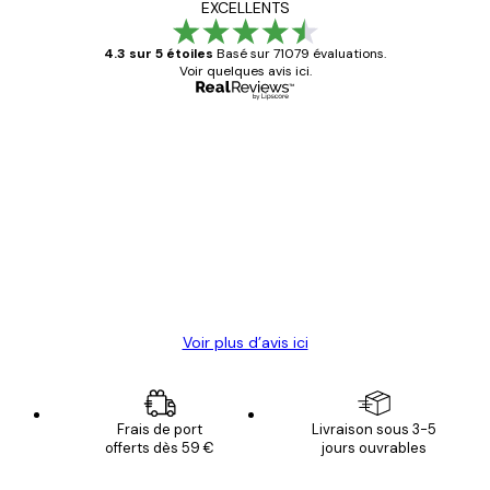
EXCELLENTS
4.3 sur 5 étoiles
Basé sur 71079 évaluations.
Voir quelques avis ici.
Acheteur vérifié
Avis
des
Satisfaite !
clients
4 juin
Christelle K
Voir plus d’avis ici
Frais de port
Livraison sous 3-5
offerts dès 59 €
jours ouvrables