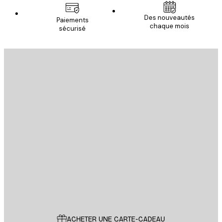
Des nouveautés
Paiements
chaque mois
sécurisé
Email
ENVOYER
Store
Poster Store
Service Client
ACHETER UNE CARTE-CADEAU