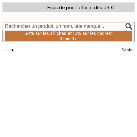
Skip
Frais de port offerts dès 59 €
to
main
content.
Rechercher un produit, un nom, une marque...
30% sur les affiches et 15% sur les cadres*
0 min
0 s
Valable
jusqu'au
▸
Sabina 
:
2026-
08-
06