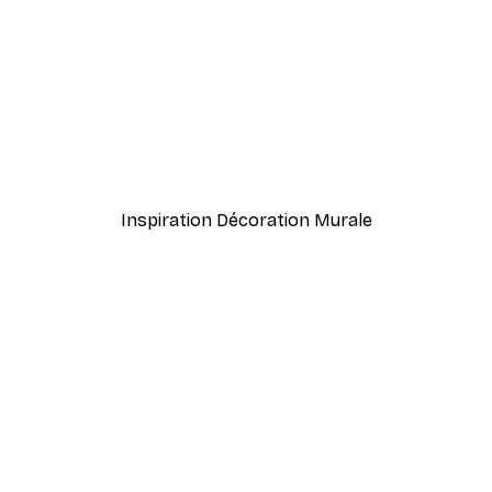
-30%*
David Galan - Nature Morte à Motifs Colorés Poster
Animaux Lettres Poster
À partir de 9,07 €
12,95 €
Inspiration Décoration Murale