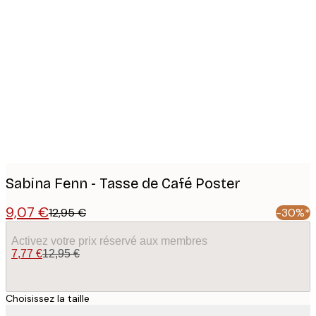
Product
images
Sabina Fenn - Tasse de Café Poster
9,07 €
12,95 €
-30%*
Activez votre prix réservé aux membres
7,77 €
12,95 €
Choisissez la taille