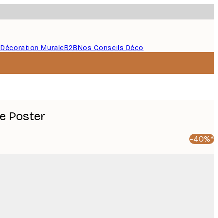
s
Décoration Murale
B2B
Nos Conseils Déco
e Poster
-40%*