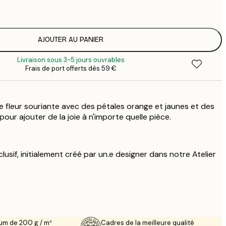
1
12
2
19
AJOUTER AU PANIER
3
Livraison sous 3-5 jours ouvrables
Frais de port offerts dès 59 €
e fleur souriante avec des pétales orange et jaunes et des
t pour ajouter de la joie à n'importe quelle pièce.
lusif, initialement créé par un.e designer dans notre Atelier
um de 200 g / m²
Cadres de la meilleure qualité