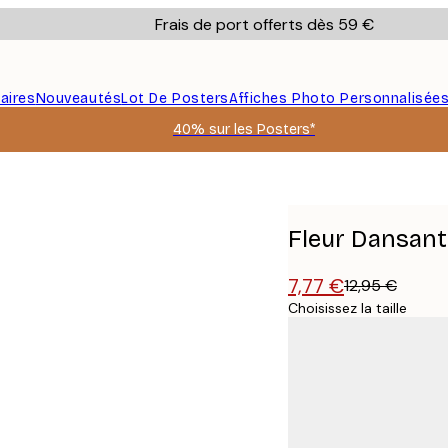
Frais de port offerts dès 59 €
aires
Nouveautés
Lot De Posters
Affiches Photo Personnalisée
40% sur les Posters*
Fleur Dansant
7,77 €
12,95 €
Choisissez la taille