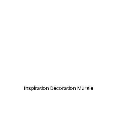
-40%*
Affiche de fruits souriants
À partir de 7,77 €
12,95 €
Inspiration Décoration Murale