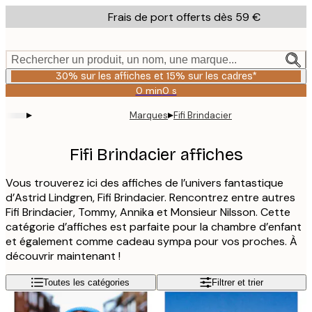
Skip
Frais de port offerts dès 59 €
to
main
content.
Rechercher un produit, un nom, une marque...
30% sur les affiches et 15% sur les cadres*
0 min
0 s
Valable
jusqu'au
▸
▸
Marques
Fifi Brindacier
:
2026-
08-
Fifi Brindacier affiches
06
Vous trouverez ici des affiches de l’univers fantastique
d’Astrid Lindgren, Fifi Brindacier. Rencontrez entre autres
Fifi Brindacier, Tommy, Annika et Monsieur Nilsson. Cette
catégorie d’affiches est parfaite pour la chambre d’enfant
et également comme cadeau sympa pour vos proches. À
découvrir maintenant !
Toutes les catégories
Filtrer et trier