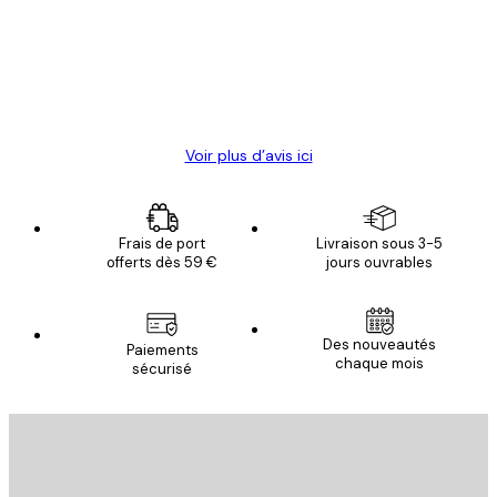
clients
4 juin
Christelle K
Voir plus d’avis ici
Frais de port
Livraison sous 3-5
offerts dès 59 €
jours ouvrables
Email
Des nouveautés
Paiements
chaque mois
sécurisé
S'INSCRIRE
politique de confidentialité