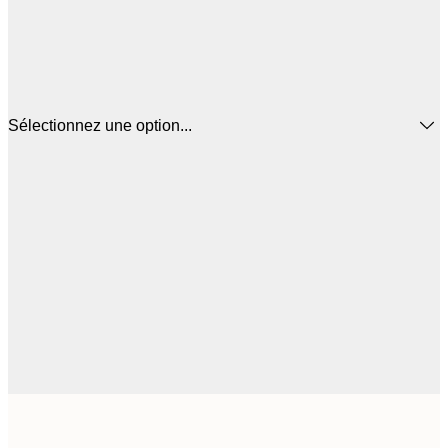
Sélectionnez une option...
16
50x50 cm
2