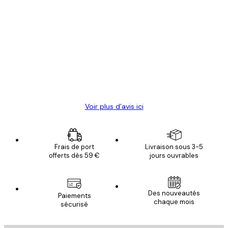
Acheteur vérifié
Avis
des
Satisfaite !
clients
4 juin
Christelle K
Voir plus d’avis ici
Frais de port
Livraison sous 3-5
offerts dès 59 €
jours ouvrables
Des nouveautés
Paiements
chaque mois
sécurisé