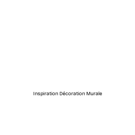
-40%*
Florent Bodart - Club de Synthétiseur Vintage Poster
À partir de 7,77 €
12,95 €
Inspiration Décoration Murale