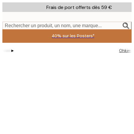
Skip
Frais de port offerts dès 59 €
to
main
content.
Rechercher un produit, un nom, une marque...
40% sur les Posters*
▸
Ohkimi
Product