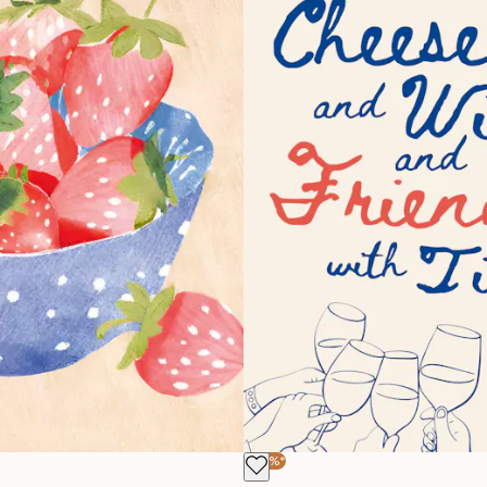
-40%*