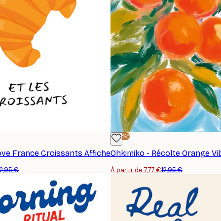
-40%*
Love France Croissants Affiche
Ohkimiko - Récolte Orange Vi
12,95 €
À partir de 7,77 €
12,95 €