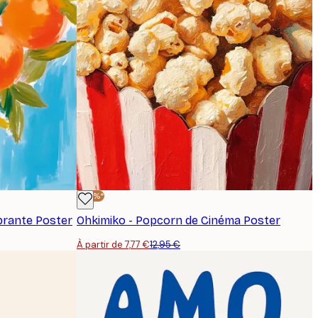
-40%*
brante Poster
Ohkimiko - Popcorn de Cinéma Poster
À partir de 7,77 €
12,95 €