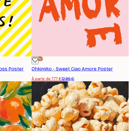
-40%*
Boss Poster
Ohkimiko - Sweet Ciao Amore Poster
À partir de 7,77 €
12,95 €