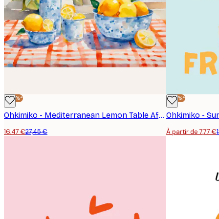
-40%*
-40%*
Ohkimiko - Mediterranean Lemon Table Affiche
16,47 €
27,45 €
À partir de 7,77 €