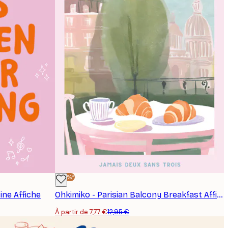
-40%*
ine Affiche
Ohkimiko - Parisian Balcony Breakfast Affiche
À partir de 7,77 €
12,95 €