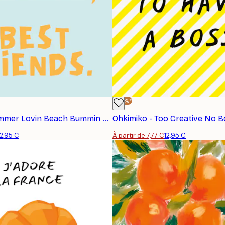
-40%*
Ohkimiko - Summer Lovin Beach Bummin Affiche
Ohkimiko - Too Creative No 
12,95 €
À partir de 7,77 €
12,95 €