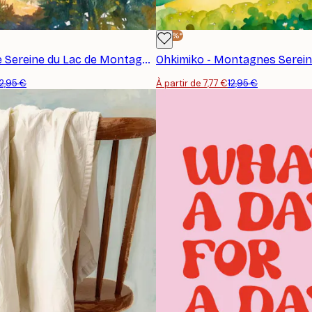
-40%*
Ohkimiko - Vue Sereine du Lac de Montagne Affiche
12,95 €
À partir de 7,77 €
12,95 €