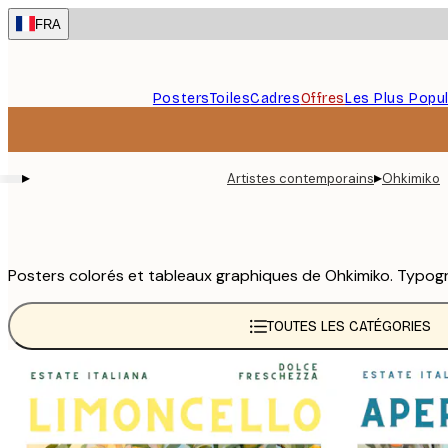
Skip
FRA
to
main
content.
Posters
Toiles
Cadres
Offres
Les Plus Popul
▸
▸
Artistes contemporains
Ohkimiko
Posters colorés et tableaux graphiques de Ohkimiko. Typogra
TOUTES LES CATÉGORIES