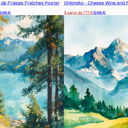
l de Fraises Fraîches Poster
Ohkimiko - Cheese Wine and F
12,95 €
À partir de 7,77 €
12,95 €