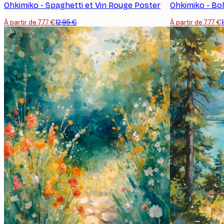
Ohkimiko - Spaghetti et Vin Rouge Poster
Ohkimiko - Bo
À partir de 7,77 €
12,95 €
À partir de 7,77 €