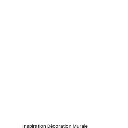
-30%*
Smiling Sun Affiche
À partir de 9,07 €
12,95 €
Inspiration Décoration Murale