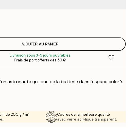
9
1
15
2
25
AJOUTER AU PANIER
3
Livraison sous 3-5 jours ouvrables
34
Frais de port offerts dès 59 €
4
75
'un astronaute qui joue de la batterie dans l'espace coloré.
um de 200 g / m²
Cadres de la meilleure qualité
e.
avec verre acrylique transparent.