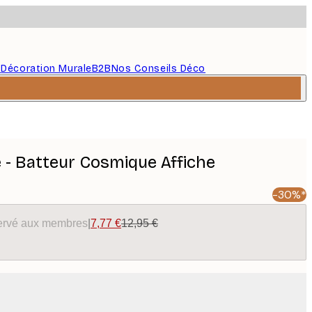
s
Décoration Murale
B2B
Nos Conseils Déco
 - Batteur Cosmique Affiche
-30%*
éservé aux membres
|
7,77 €
12,95 €