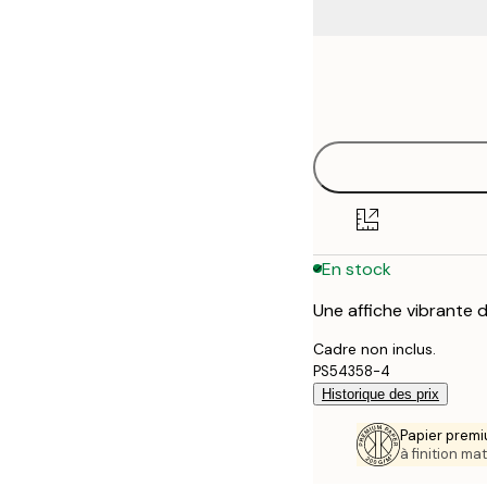
Frame
21x30 cm
options
30x40 cm
50x70 cm
70x100 cm
En stock
100x150 cm
Une affiche vibrante d
Cadre non inclus.
PS54358-4
Historique des prix
Papier premi
à finition mat