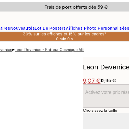
Frais de port offerts dès 59 €
aires
Nouveautés
Lot De Posters
Affiches Photo Personnalisée
30% sur les affiches et 15% sur les cadres*
0 min
0 s
Valable
jusqu'au
▸
evenice
Leon Devenice - Batteur Cosmique Affiche
:
2026-
08-
06
Leon Devenice
9,07 €
12,95 €
Activez votre prix r
Choisissez la taille