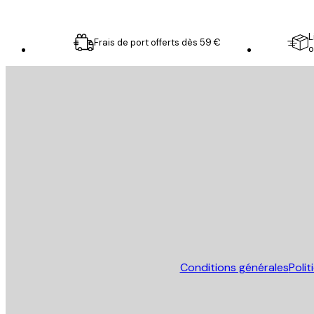
L
Frais de port offerts dès 59 €
o
Email
ENVOYER
Store
Conditions générales
Poli