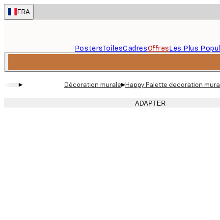
Skip
FRA
to
main
content.
Posters
Toiles
Cadres
Offres
Les Plus Popul
▸
▸
Décoration murale
Happy Palette decoration mura
ADAPTER