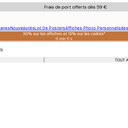
Frais de port offerts dès 59 €
aires
Nouveautés
Lot De Posters
Affiches Photo Personnalisée
30% sur les affiches et 15% sur les cadres*
0 min
0 s
Valable
jusqu'au
le
:
2026-
08-
TOUT 
06