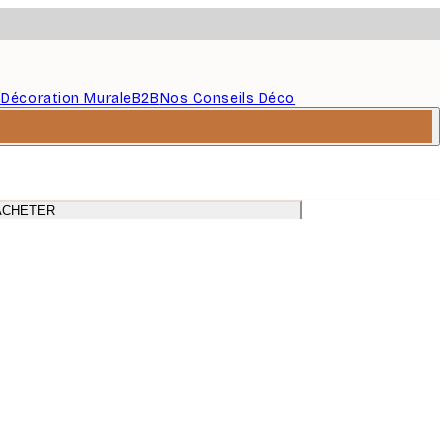
s
Décoration Murale
B2B
Nos Conseils Déco
ACHETER