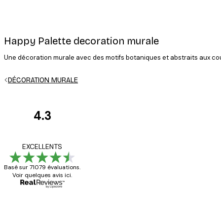
Happy Palette decoration murale
Une décoration murale avec des motifs botaniques et abstraits aux co
Email
DÉCORATION MURALE
4.3
Avis
des
politique de confidentialité
Satisfaite !
EXCELLENTS
clients
Basé sur 71079 évaluations.
Voir quelques avis ici.
4 juin
Christelle K