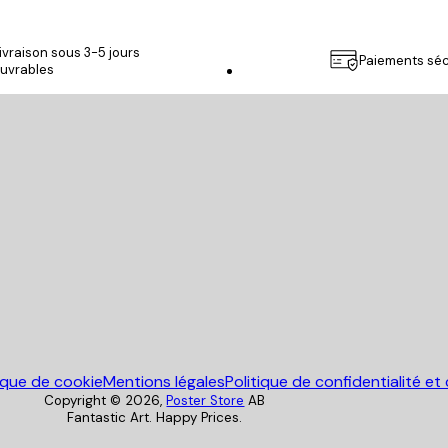
ivraison sous 3-5 jours
Paiements séc
uvrables
Poster Store
tique de cookie
Mentions légales
Politique de confidentialité et
Copyright ©
2026
,
Poster Store
AB
Fantastic Art. Happy Prices.