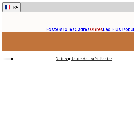
Skip
FRA
to
main
content.
Posters
Toiles
Cadres
Offres
Les Plus Popul
▸
▸
Nature
Route de Forêt. Poster