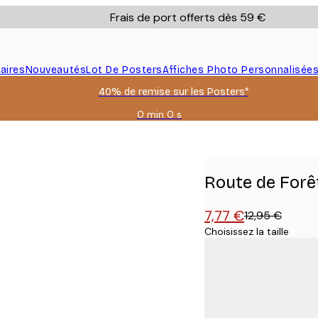
Frais de port offerts dès 59 €
aires
Nouveautés
Lot De Posters
Affiches Photo Personnalisée
40% de remise sur les Posters*
0 min
0 s
Valable
jusqu'au
:
2026-
08-
Route de Forê
09
7,77 €
12,95 €
Choisissez la taille