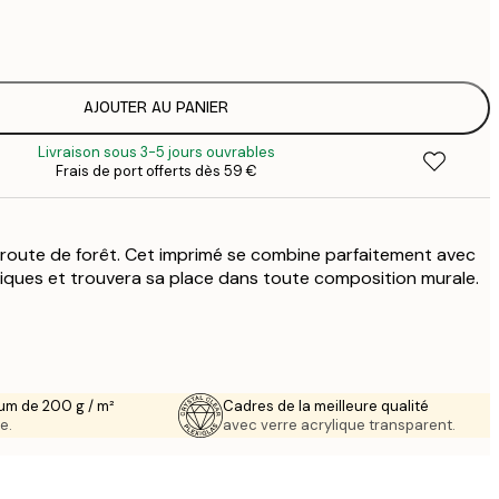
7
1
12
2
16
AJOUTER AU PANIER
2
Livraison sous 3-5 jours ouvrables
19
Frais de port offerts dès 59 €
3
route de forêt. Cet imprimé se combine parfaitement avec
iques et trouvera sa place dans toute composition murale.
um de 200 g / m²
Cadres de la meilleure qualité
e.
avec verre acrylique transparent.