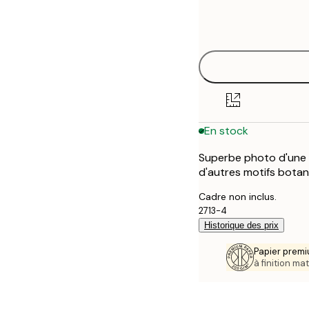
Frame
21x30 cm
options
30x40 cm
40x50 cm
50x70 cm
En stock
Superbe photo d'une 
d'autres motifs botan
Cadre non inclus.
2713-4
Historique des prix
Papier premi
à finition mat