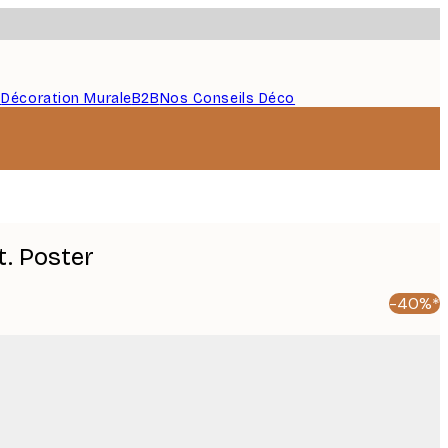
s
Décoration Murale
B2B
Nos Conseils Déco
t. Poster
-40%*