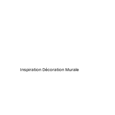
-40%*
Vallée de Pins Poster
À partir de 7,77 €
12,95 €
Inspiration Décoration Murale