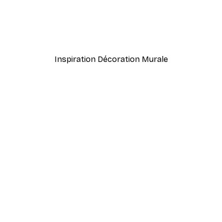
-40%*
Lever de Soleil Brumeux 
À partir de 7,77 €
12,95 €
Inspiration Décoration Murale