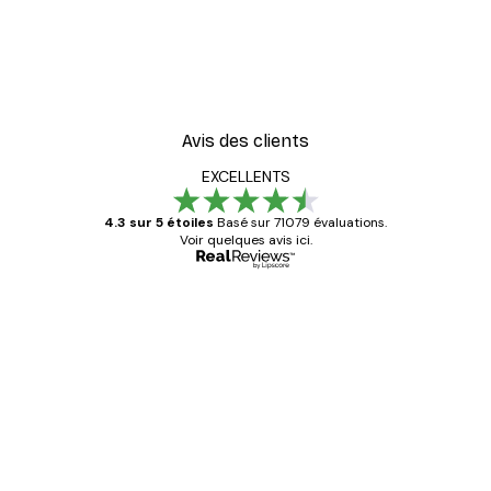
Avis des clients
EXCELLENTS
4.3 sur 5 étoiles
Basé sur 71079 évaluations.
Voir quelques avis ici.
Acheteur vérifié
Avis
des
Satisfaite !
clients
4 juin
Christelle K