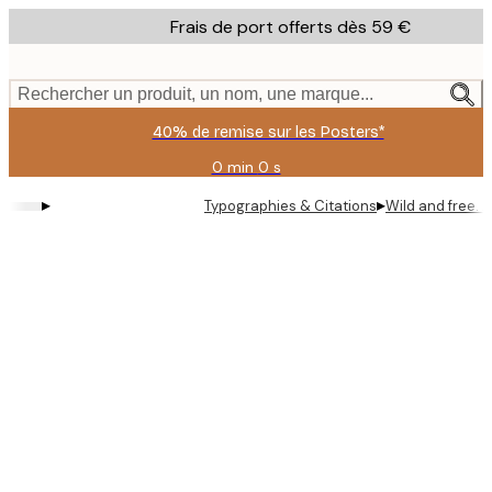
Skip
Frais de port offerts dès 59 €
to
main
content.
Rechercher un produit, un nom, une marque...
40% de remise sur les Posters*
0 min
0 s
Valable
jusqu'au
▸
▸
Typographies & Citations
Wild and free. A
:
2026-
08-
09