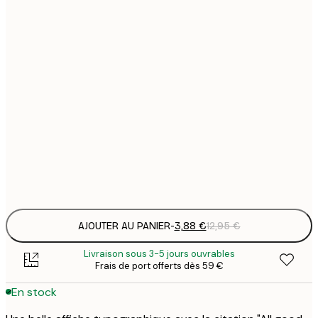
3
21x30 cm
1
5
30x40 cm
2
8
40x50 cm
2
8
50x70 cm
3
Frame
options
AJOUTER AU PANIER
-
3,88 €
12,95 €
Livraison sous 3-5 jours ouvrables
Frais de port offerts dès 59 €
En stock