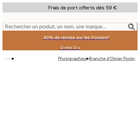
Skip
Frais de port offerts dès 59 €
to
main
content.
Rechercher un produit, un nom, une marque...
40% de remise sur les Posters*
0 min
0 s
Valable
jusqu'au
▸
▸
Photographies
Branche d'Olivier Poster
:
2026-
08-
09