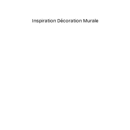
À partir de 7,77 €
12,95 €
Inspiration Décoration Murale