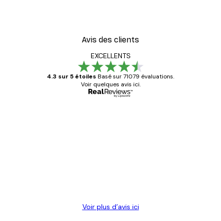
Avis des clients
EXCELLENTS
4.3 sur 5 étoiles
Basé sur 71079 évaluations.
Voir quelques avis ici.
Acheteur vérifié
Avis
des
Satisfaite !
clients
4 juin
Christelle K
Voir plus d’avis ici