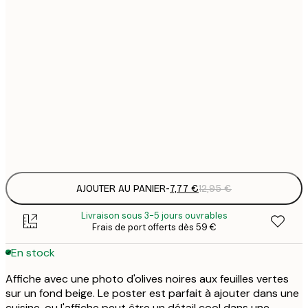
7
21x30 cm
1
12
30x40 cm
2
19
50x70 cm
3
Frame
options
AJOUTER AU PANIER
-
7,77 €
12,95 €
Livraison sous 3-5 jours ouvrables
Frais de port offerts dès 59 €
En stock
Affiche avec une photo d'olives noires aux feuilles vertes
sur un fond beige. Le poster est parfait à ajouter dans une
cuisine, ou l'affiche peut être un détail cool dans une