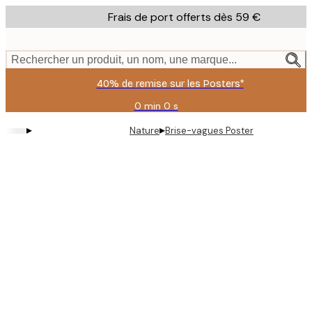
Skip
Frais de port offerts dès 59 €
to
main
content.
Rechercher un produit, un nom, une marque...
40% de remise sur les Posters*
0 min
0 s
Valable
jusqu'au
▸
▸
Nature
Brise-vagues Poster
:
2026-
08-
09