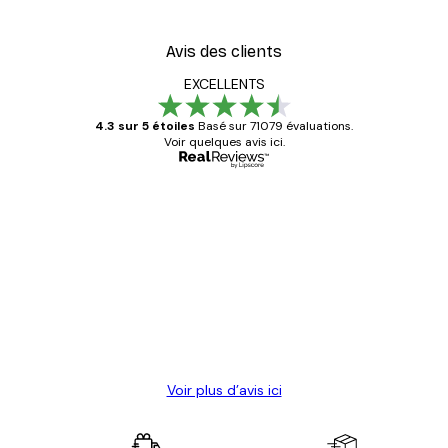
Avis des clients
EXCELLENTS
4.3 sur 5 étoiles
Basé sur 71079 évaluations.
Voir quelques avis ici.
Acheteur vérifié
Avis
des
Satisfaite !
clients
4 juin
Christelle K
Voir plus d’avis ici