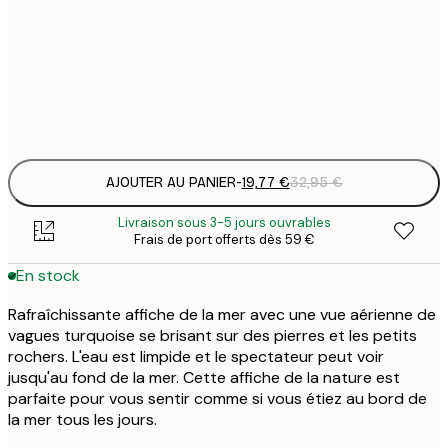
19
50x70 cm
3
Frame
options
AJOUTER AU PANIER
-
19,77 €
32,95 €
Livraison sous 3-5 jours ouvrables
Frais de port offerts dès 59 €
En stock
Rafraîchissante affiche de la mer avec une vue aérienne de
vagues turquoise se brisant sur des pierres et les petits
rochers. L'eau est limpide et le spectateur peut voir
jusqu'au fond de la mer. Cette affiche de la nature est
parfaite pour vous sentir comme si vous étiez au bord de
la mer tous les jours.