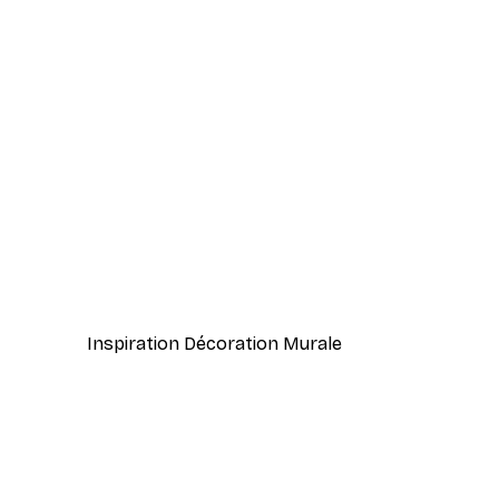
-40%*
Coco. Affiche
À partir de 7,77 €
12,95 €
Inspiration Décoration Murale