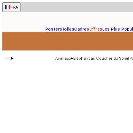
Skip
FRA
to
main
content.
Posters
Toiles
Cadres
Offres
Les Plus Popul
▸
▸
Animaux
Éléphant au Coucher du Soleil P