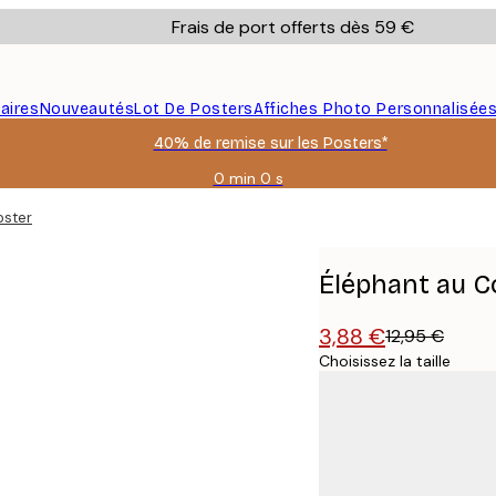
Frais de port offerts dès 59 €
aires
Nouveautés
Lot De Posters
Affiches Photo Personnalisée
40% de remise sur les Posters*
0 min
0 s
Valable
jusqu'au
oster
:
2026-
08-
Éléphant au C
09
3,88 €
12,95 €
Choisissez la taille