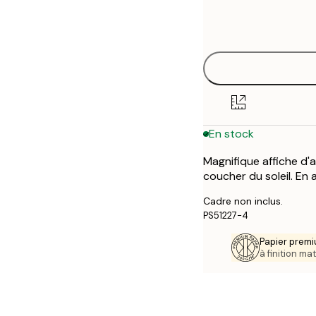
Frame
21x30 cm
options
30x40 cm
50x70 cm
En stock
Magnifique affiche d'
coucher du soleil. En 
Cadre non inclus.
PS51227-4
Papier premi
à finition mat