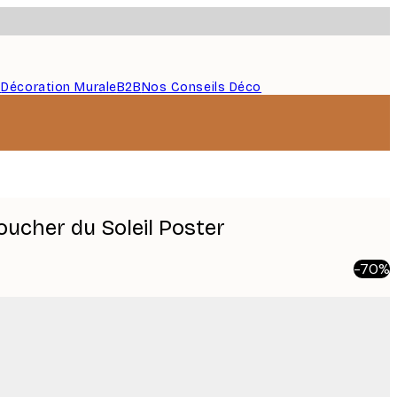
s
Décoration Murale
B2B
Nos Conseils Déco
oucher du Soleil Poster
-70%