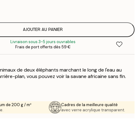
3
1
5
2
8
AJOUTER AU PANIER
3
Livraison sous 3-5 jours ouvrables
Frais de port offerts dès 59 €
animaux de deux éléphants marchant le long de l'eau au
arrière-plan, vous pouvez voir la savane africaine sans fin.
um de 200 g / m²
Cadres de la meilleure qualité
e.
avec verre acrylique transparent.