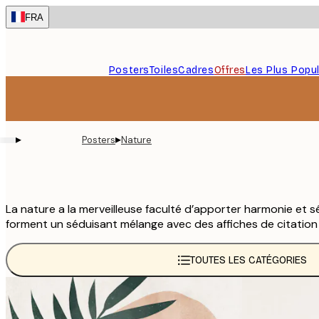
Skip
FRA
to
main
content.
Posters
Toiles
Cadres
Offres
Les Plus Popul
▸
▸
Posters
Nature
La nature a la merveilleuse faculté d’apporter harmonie et 
forment un séduisant mélange avec des affiches de citation
TOUTES LES CATÉGORIES