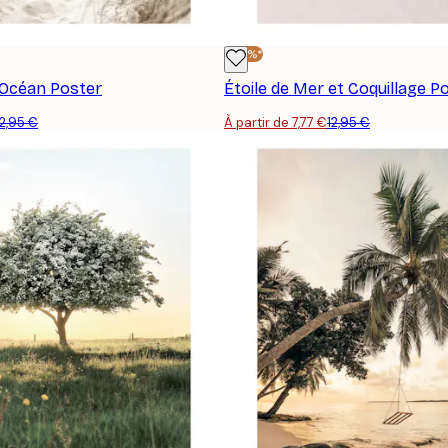
-40%*
'Océan Poster
Étoile de Mer et Coquillage P
12,95 €
À partir de 7,77 €
12,95 €