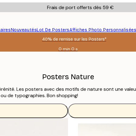
Frais de port offerts dès 59 €
aires
Nouveautés
Lot De Posters
Affiches Photo Personnalisée
40% de remise sur les Posters*
0 min
0 s
Valable
jusqu'au
:
2026-
08-
Posters Nature
09
sérénité. Les posters avec des motifs de nature sont une vale
 ou de typographies. Bon shopping!