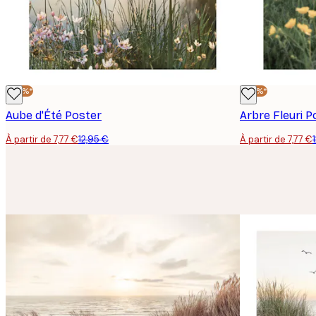
-40%*
-40%*
Aube d'Été Poster
Arbre Fleuri P
À partir de 7,77 €
12,95 €
À partir de 7,77 €