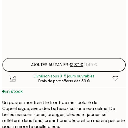
12
30x40 cm
2
19
50x70 cm
3
Frame
options
AJOUTER AU PANIER
-
12,87 €
21,45 €
Livraison sous 3-5 jours ouvrables
Frais de port offerts dès 59 €
En stock
Un poster montrant le front de mer coloré de
Copenhague, avec des bateaux sur une eau calme. De
belles maisons roses, oranges, bleues et jaunes se
reflètent dans l'eau, créant une décoration murale parfaite
pour n'importe quelle pièce.