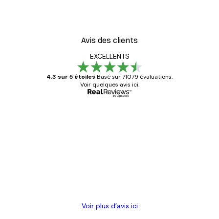
oster
Piano Poster
À partir de 7,77 €
12,95 €
Avis des clients
EXCELLENTS
4.3 sur 5 étoiles
Basé sur 71079 évaluations.
Voir quelques avis ici.
Acheteur vérifié
Avis
des
Satisfaite !
clients
4 juin
Christelle K
Voir plus d’avis ici