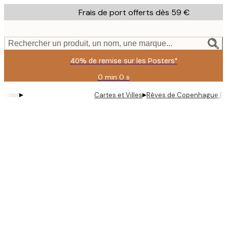
Skip
Frais de port offerts dès 59 €
to
main
content.
Rechercher un produit, un nom, une marque...
40% de remise sur les Posters*
0 min
0 s
Valable
jusqu'au
▸
▸
Cartes et Villes
Rêves de Copenhague Po
:
2026-
08-
09