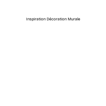
À partir de 7,77 €
12,95 €
Inspiration Décoration Murale