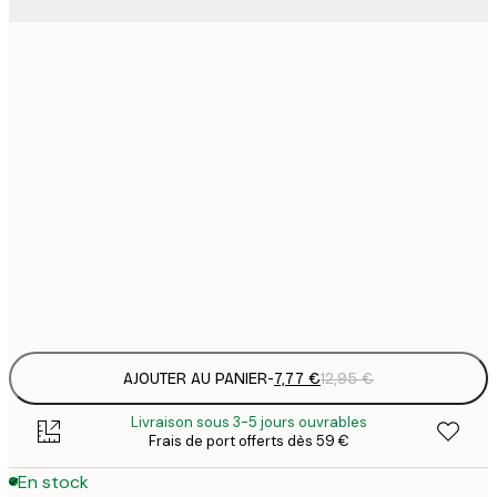
7
21x30 cm
1
12
30x40 cm
2
16
40x50 cm
2
19
50x70 cm
3
Frame
options
AJOUTER AU PANIER
-
7,77 €
12,95 €
Livraison sous 3-5 jours ouvrables
Frais de port offerts dès 59 €
En stock