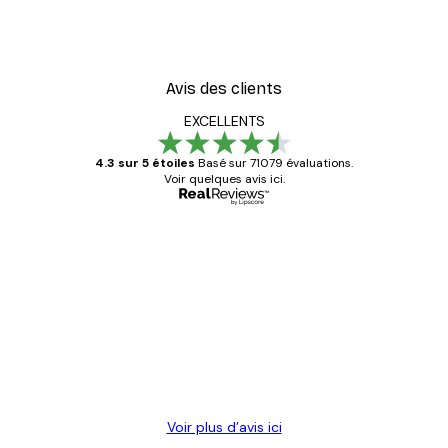
Avis des clients
EXCELLENTS
4.3 sur 5 étoiles
Basé sur 71079 évaluations.
Voir quelques avis ici.
Acheteur vérifié
Avis
des
Satisfaite !
clients
4 juin
Christelle K
Voir plus d’avis ici