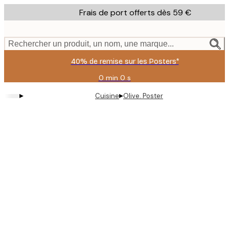
Skip
Frais de port offerts dès 59 €
to
main
content.
Rechercher un produit, un nom, une marque...
40% de remise sur les Posters*
0 min
0 s
Valable
jusqu'au
▸
▸
Cuisine
Olive. Poster
:
2026-
08-
09