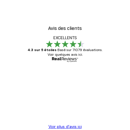
Avis des clients
EXCELLENTS
4.3 sur 5 étoiles
Basé sur 71079 évaluations.
Voir quelques avis ici.
Acheteur vérifié
Avis
des
Satisfaite !
clients
4 juin
Christelle K
Voir plus d’avis ici