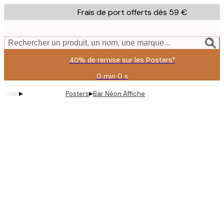
Skip
Frais de port offerts dès 59 €
to
main
content.
Rechercher un produit, un nom, une marque...
40% de remise sur les Posters*
0 min
0 s
Valable
jusqu'au
▸
▸
Posters
Bar Néon Affiche
:
2026-
08-
09