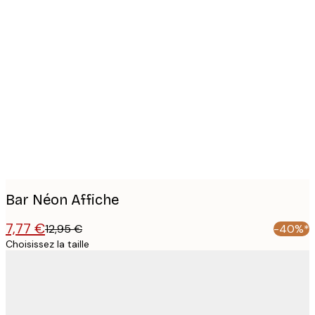
Product
images
Bar Néon Affiche
7,77 €
12,95 €
-40%*
Choisissez la taille