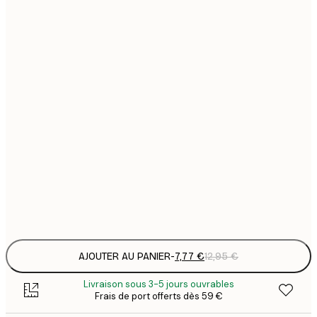
7
21x30 cm
1
12
30x40 cm
2
16
40x50 cm
2
21
50x70 cm
3
29
70x100 cm
4
Frame
options
AJOUTER AU PANIER
-
7,77 €
12,95 €
Livraison sous 3-5 jours ouvrables
Frais de port offerts dès 59 €