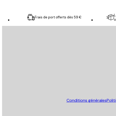
L
Frais de port offerts dès 59 €
o
Email
ENVOYER
Store
Conditions générales
Poli