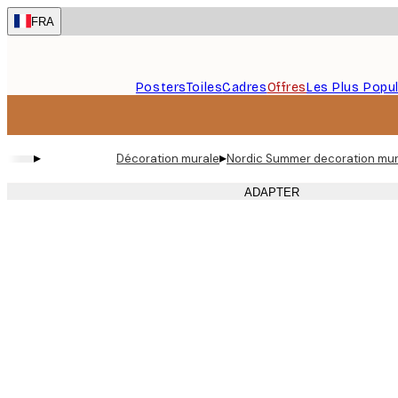
Skip
FRA
to
main
content.
Posters
Toiles
Cadres
Offres
Les Plus Popul
▸
▸
Décoration murale
Nordic Summer decoration mur
ADAPTER