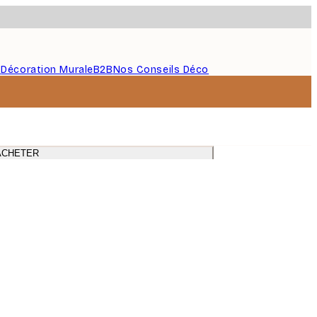
s
Décoration Murale
B2B
Nos Conseils Déco
ACHETER