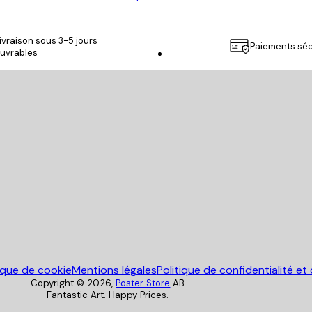
ivraison sous 3-5 jours
Paiements séc
uvrables
Poster Store
tique de cookie
Mentions légales
Politique de confidentialité et
Copyright ©
2026
,
Poster Store
AB
Fantastic Art. Happy Prices.