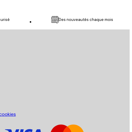
urisé
Des nouveautés chaque mois
Service Client
 cookies