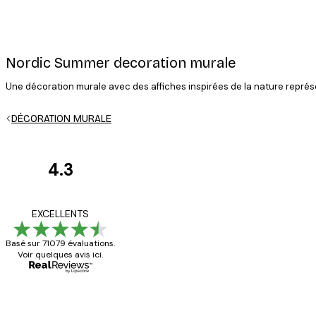
Nordic Summer decoration murale
Une décoration murale avec des affiches inspirées de la nature repré
DÉCORATION MURALE
4.3
Avis
des
Satisfaite !
EXCELLENTS
clients
Basé sur 71079 évaluations.
Voir quelques avis ici.
4 juin
Christelle K