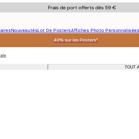
Frais de port offerts dès 59 €
aires
Nouveautés
Lot De Posters
Affiches Photo Personnalisée
40% sur les Posters*
ale
TOUT 