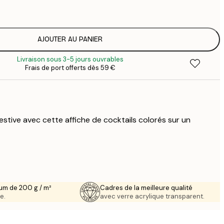
1
12
2
16
AJOUTER AU PANIER
2
Livraison sous 3-5 jours ouvrables
21
Frais de port offerts dès 59 €
3
29
4
stive avec cette affiche de cocktails colorés sur un
um de 200 g / m²
Cadres de la meilleure qualité
e.
avec verre acrylique transparent.