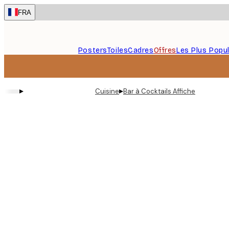
Skip
FRA
to
main
content.
Posters
Toiles
Cadres
Offres
Les Plus Popul
▸
▸
Cuisine
Bar à Cocktails Affiche