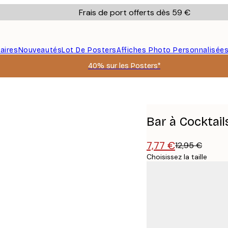
Frais de port offerts dès 59 €
aires
Nouveautés
Lot De Posters
Affiches Photo Personnalisée
40% sur les Posters*
Bar à Cocktail
7,77 €
12,95 €
Choisissez la taille