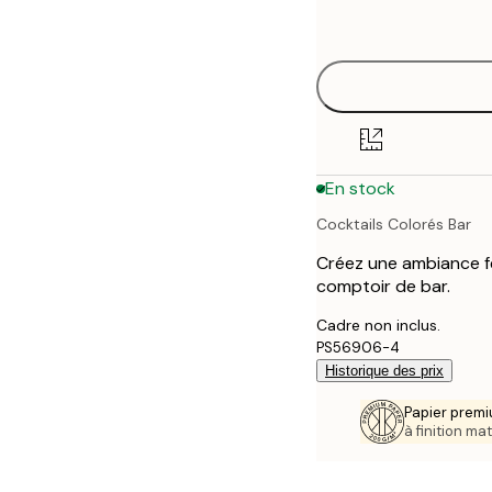
options
30x40 cm
40x50 cm
50x70 cm
En stock
70x100 cm
Cocktails Colorés Bar
Créez une ambiance fe
comptoir de bar.
Cadre non inclus.
PS56906-4
Historique des prix
Papier premi
à finition mat