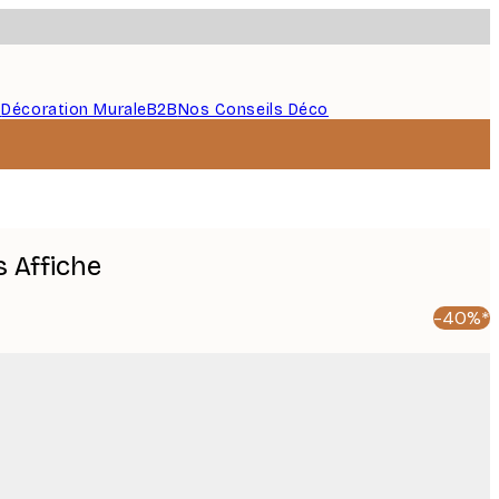
s
Décoration Murale
B2B
Nos Conseils Déco
s Affiche
-40%*