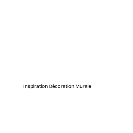
-40%*
Herbe de Plage Poster
À partir de 7,77 €
12,95 €
Inspiration Décoration Murale