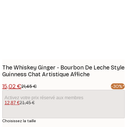
Product
images
The Whiskey Ginger - Bourbon De Leche Style
Guinness Chat Artistique Affiche
15,02 €
21,45 €
-30%*
Activez votre prix réservé aux membres
12,87 €
21,45 €
Choisissez la taille