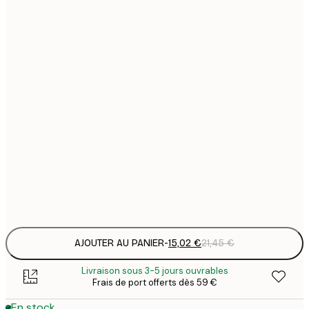
15
30x40 cm
2
23
50x70 cm
3
30
70x100 cm
4
Frame
options
AJOUTER AU PANIER
-
15,02 €
21,45 €
Livraison sous 3-5 jours ouvrables
Frais de port offerts dès 59 €
En stock