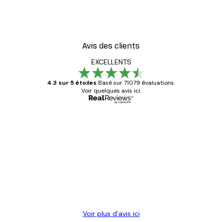
oster
Coco. Affiche
À partir de 9,07 €
12,95 €
Avis des clients
EXCELLENTS
4.3 sur 5 étoiles
Basé sur 71079 évaluations.
Voir quelques avis ici.
Acheteur vérifié
Avis
des
Satisfaite !
clients
4 juin
Christelle K
Voir plus d’avis ici