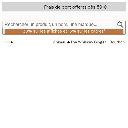
Skip
Frais de port offerts dès 59 €
to
main
content.
Rechercher un produit, un nom, une marque...
30% sur les affiches et 15% sur les cadres*
▸
▸
Animaux
The Whiskey Ginger - Bourbon D