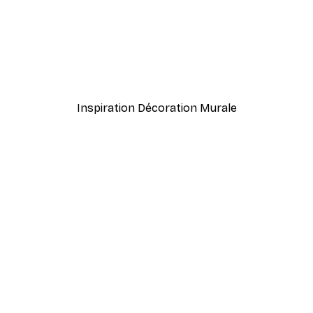
-40%*
. Poster
Herbe de Plage Poster
À partir de 7,77 €
12,95 €
Inspiration Décoration Murale