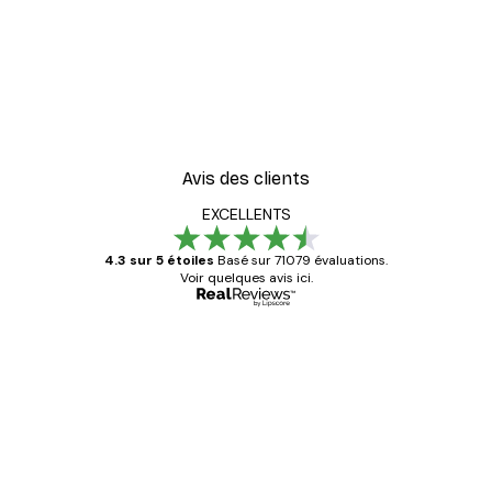
Avis des clients
EXCELLENTS
4.3 sur 5 étoiles
Basé sur 71079 évaluations.
Voir quelques avis ici.
Acheteur vérifié
Avis
des
Satisfaite !
clients
4 juin