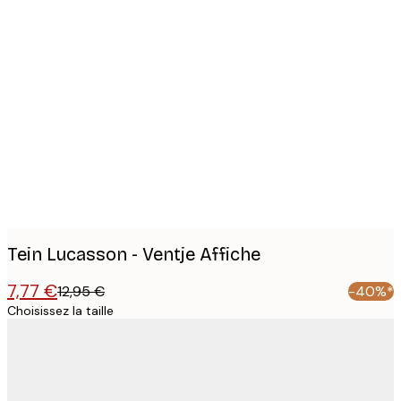
Product
images
Tein Lucasson - Ventje Affiche
7,77 €
12,95 €
-40%*
Choisissez la taille