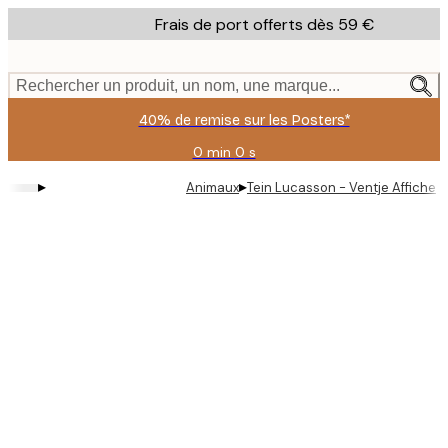
Skip
Frais de port offerts dès 59 €
to
main
content.
Rechercher un produit, un nom, une marque...
40% de remise sur les Posters*
0 min
0 s
Valable
jusqu'au
▸
▸
Animaux
Tein Lucasson - Ventje Affiche
:
2026-
08-
09