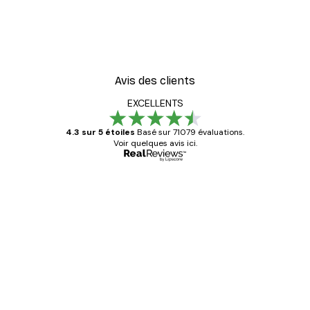
Avis des clients
EXCELLENTS
4.3 sur 5 étoiles
Basé sur 71079 évaluations.
Voir quelques avis ici.
Acheteur vérifié
Avis
des
Satisfaite !
clients
4 juin
Christelle K