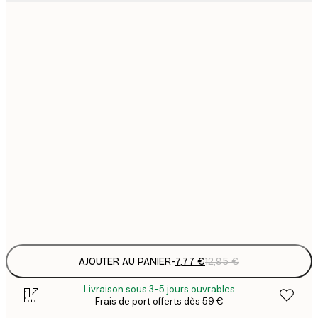
7
21x30 cm
1
12
30x40 cm
2
19
50x70 cm
3
26
70x100 cm
4
64
100x150 cm
Frame
options
AJOUTER AU PANIER
-
7,77 €
12,95 €
Livraison sous 3-5 jours ouvrables
Frais de port offerts dès 59 €