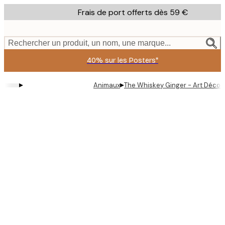
Skip
Frais de port offerts dès 59 €
to
main
content.
Rechercher un produit, un nom, une marque...
40% sur les Posters*
▸
▸
Animaux
The Whiskey Ginger - Art Déco 