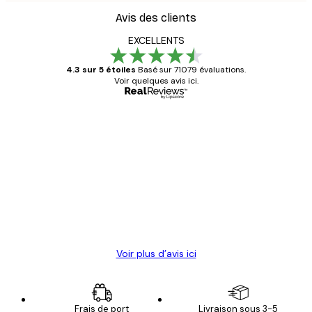
Avis des clients
EXCELLENTS
4.3 sur 5 étoiles
Basé sur 71079 évaluations.
Voir quelques avis ici.
Acheteur vérifié
Avis
des
Satisfaite !
clients
4 juin
Christelle K
Voir plus d’avis ici
Frais de port
Livraison sous 3-5