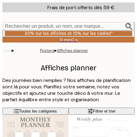
Skip
Frais de port offerts dès 59 €
to
main
content.
Rechercher un produit, un nom, une marque...
30% sur les affiches et 15% sur les cadres*
0 min
0 s
Valable
jusqu'au
▸
▸
Posters
Affiches planner
:
2026-
08-
Affiches planner
06
Des journées bien remplies ? Nos affiches de planification
sont là pour vous. Planifiez votre semaine, notez vos
objectifs et ajoutez une touche déco à votre mur. Le
parfait équilibre entre style et organisation.
Toutes les catégories
Filtrer et trier