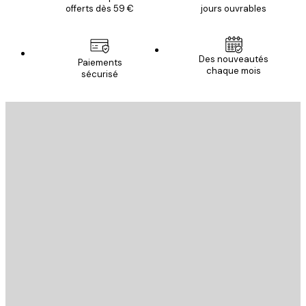
offerts dès 59 €
jours ouvrables
Email
Des nouveautés
Paiements
chaque mois
sécurisé
S'INSCRIRE
politique de confidentialité
Email
ENVOYER
Store
Poster Store