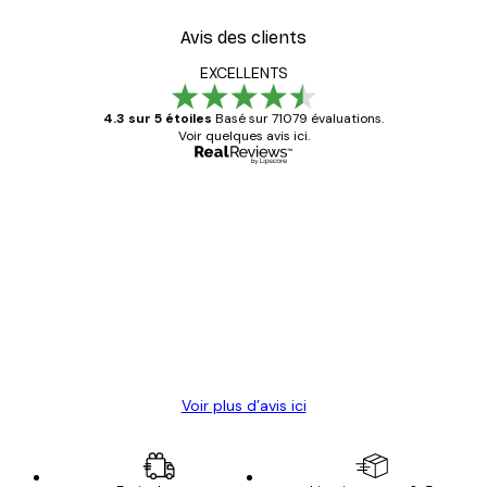
Avis des clients
EXCELLENTS
4.3 sur 5 étoiles
Basé sur 71079 évaluations.
Voir quelques avis ici.
Acheteur vérifié
Avis
des
Satisfaite !
clients
4 juin
Christelle K
Voir plus d’avis ici