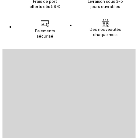
Frais de port
Livraison sous 3-5
offerts dès 59 €
jours ouvrables
Des nouveautés
Paiements
chaque mois
sécurisé
Email
ENVOYER
Store
Poster Store