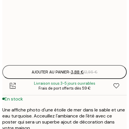
3
21x30 cm
1
5
30x40 cm
2
8
50x70 cm
3
Frame
options
AJOUTER AU PANIER
-
3,88 €
12,95 €
Livraison sous 3-5 jours ouvrables
Frais de port offerts dès 59 €
En stock
Une affiche photo d'une étoile de mer dans le sable et une
eau turquoise. Acceuillez l'ambiance de l'été avec ce
poster qui sera un superbe ajout de décoration dans
votre maison.