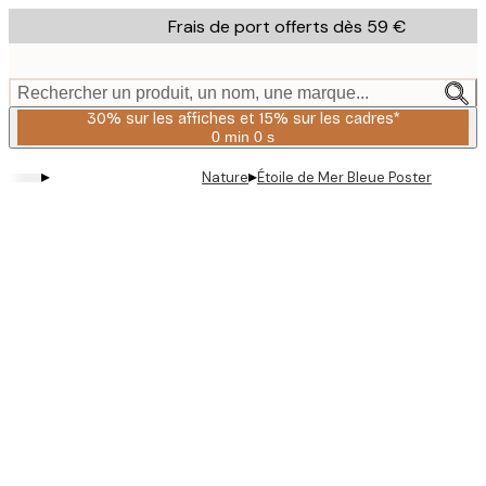
Skip
Frais de port offerts dès 59 €
to
main
content.
Rechercher un produit, un nom, une marque...
30% sur les affiches et 15% sur les cadres*
0 min
0 s
Valable
jusqu'au
▸
▸
Nature
Étoile de Mer Bleue Poster
:
2026-
08-
06