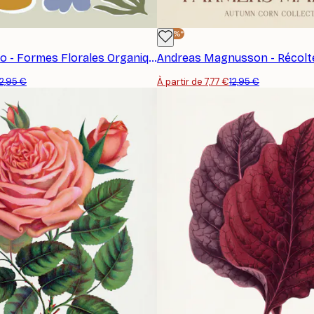
-40%*
Miho Art Studio - Formes Florales Organiques Affiche
12,95 €
À partir de 7,77 €
12,95 €