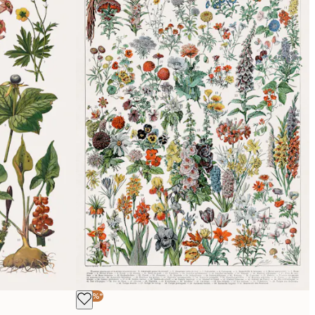
-40%*