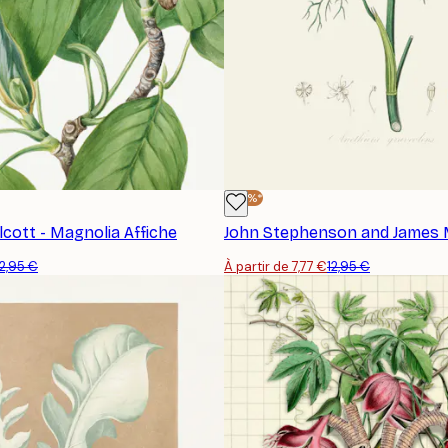
-40%*
cott - Magnolia Affiche
12,95 €
À partir de 7,77 €
12,95 €