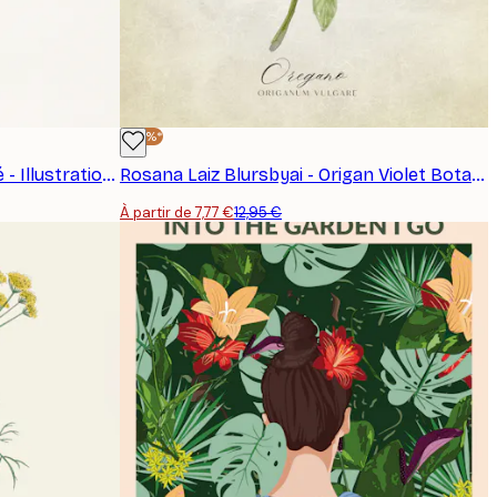
-40%*
Les Plantes à Feuillage Coloré - Illustration de Feuille d'Amarante Rose Affiche
Rosana Laiz Blursbyai - Origan Violet Botanique Affiche
À partir de 7,77 €
12,95 €