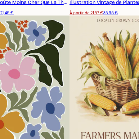
Le Jardinage Coûte Moins Cher Que La Thérapie Poster
€
21,45 €
À partir de 21,57 €
35,95 €