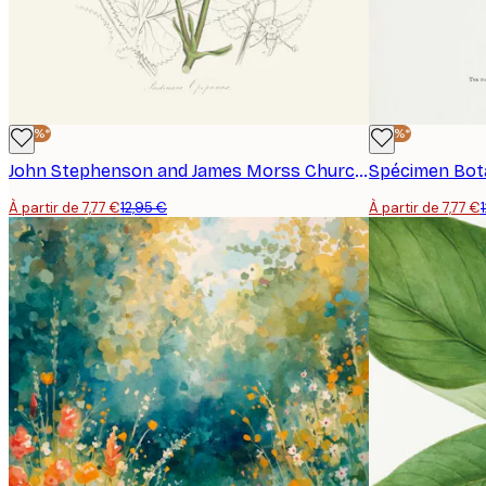
-40%*
-40%*
John Stephenson and James Morss Churchill - Opobalsam Poster
À partir de 7,77 €
12,95 €
À partir de 7,77 €