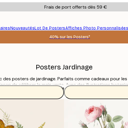
Frais de port offerts dès 59 €
aires
Nouveautés
Lot De Posters
Affiches Photo Personnalisée
40% sur les Posters*
Posters Jardinage
avec des posters de jardinage. Parfaits comme cadeaux pour le
façon de célébrer la main verte. Avec des illustrations botani
Lire la suite
e pour tous les styles, que vous recherchiez des posters de jar