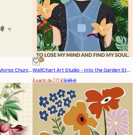
-40%*
John Stephenson and James Morss Churchill - Aneth Affiche
WallChart Art Studio - Into the Garden Standard Affiche
À partir de 7,77 €
12,95 €