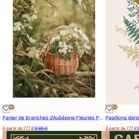
-40%*
-40%*
Panier de Branches d'Aubépine Fleuries Poster
Papillons dans
À partir de 7,77 €
12,95 €
À partir de 7,77 €