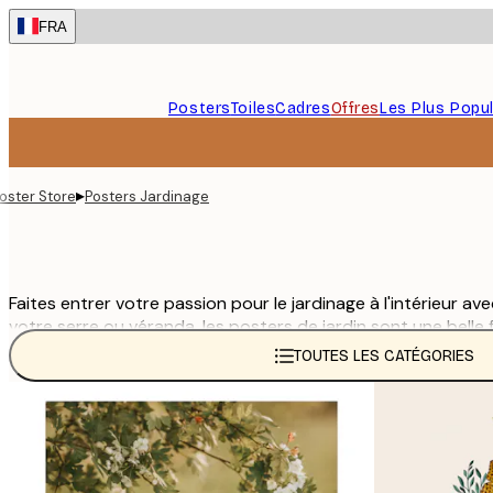
Skip
FRA
to
main
content.
Posters
Toiles
Cadres
Offres
Les Plus Popul
▸
oster Store
Posters Jardinage
Faites entrer votre passion pour le jardinage à l'intérieur 
votre serre ou véranda, les posters de jardin sont une belle 
citations sur le jardinage, notre sélection offre quelque chos
TOUTES LES CATÉGORIES