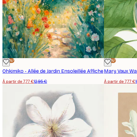
-40%*
-40%*
Ohkimiko - Allée de Jardin Ensoleillée Affiche
Mary Vaux Wal
À partir de 7,77 €
12,95 €
À partir de 7,77 €