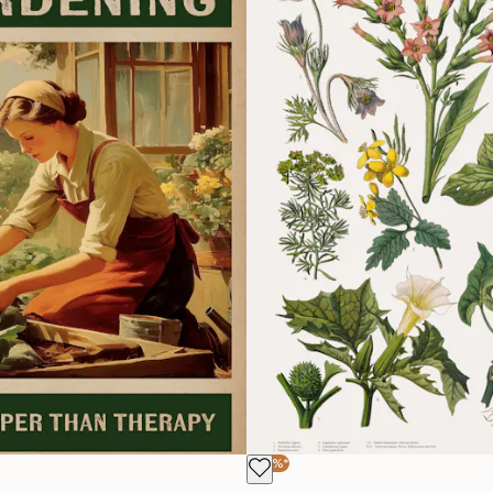
-40%*