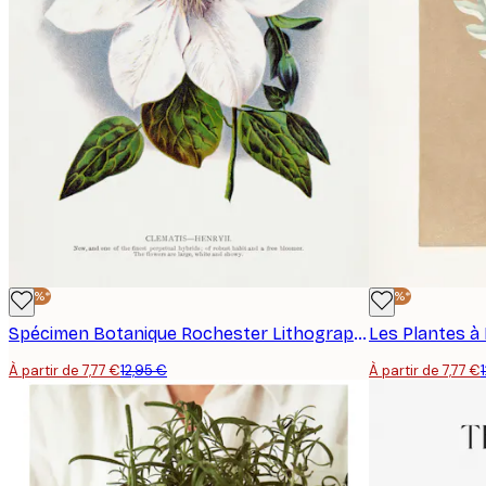
-40%*
-40%*
Spécimen Botanique Rochester Lithographing - Fleur de Clématite Lithographie Affiche
À partir de 7,77 €
12,95 €
À partir de 7,77 €