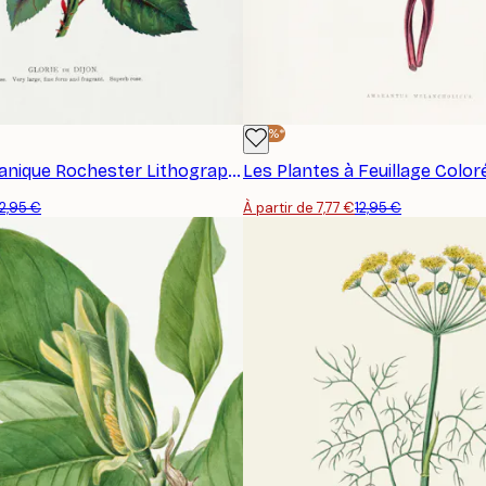
-40%*
Spécimen Botanique Rochester Lithographing - Rose Rose Affiche
12,95 €
À partir de 7,77 €
12,95 €