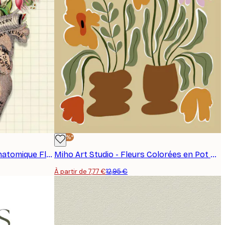
-40%*
Marja van den Hurk - Cœur Anatomique Fleuri Poster
Miho Art Studio - Fleurs Colorées en Pot Affiche
À partir de 7,77 €
12,95 €