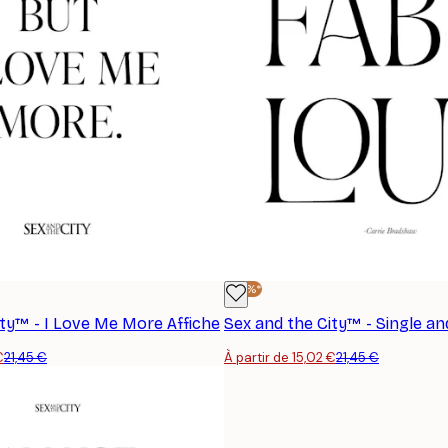
-30%*
ity™ - I Love Me More Affiche
€
21,45 €
À partir de 15,02 €
21,45 €