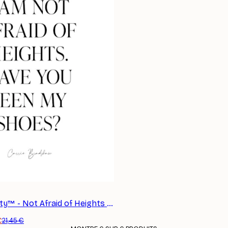
S'INSCRIRE
Sex and the City™ - Not Afraid of Heights Affiche
€
21,45 €