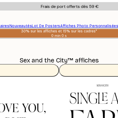
Frais de port offerts dès 59 €
aires
Nouveautés
Lot De Posters
Affiches Photo Personnalisée
30% sur les affiches et 15% sur les cadres*
0 min
0 s
Valable
jusqu'au
:
2026-
08-
06
Sex and the City™ affiches