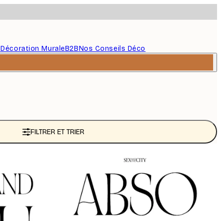
s
Décoration Murale
B2B
Nos Conseils Déco
FILTRER ET TRIER