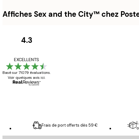
Affiches Sex and the City™ chez Poste
4.3
Avis
des
Satisfaite !
EXCELLENTS
clients
Basé sur 71079 évaluations.
Voir quelques avis ici.
4 juin
Christelle K
L
Frais de port offerts dès 59 €
o