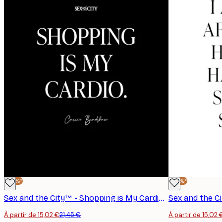
Email
politique de confidentialité
-30%*
-30%*
Sex and the City™ - Shopping is My Cardio Affiche
À partir de 15,02 €
21,45 €
À partir de 15,02 