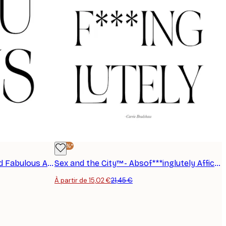
-30%*
Sex and the City™ - Single and Fabulous Affiche
Sex and the City™- Absof***inglutely Affiche
À partir de 15,02 €
21,45 €