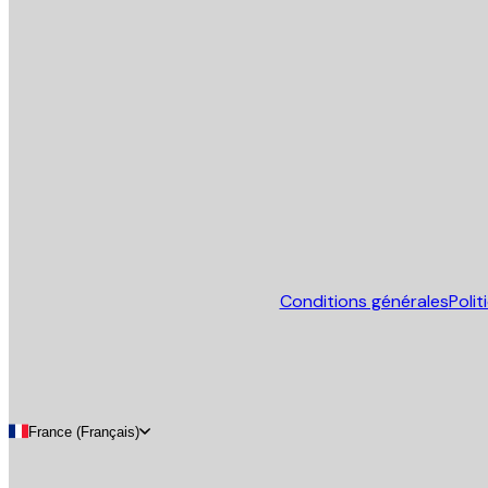
Email
ENVOYER
Store
Conditions générales
Poli
France (Français)