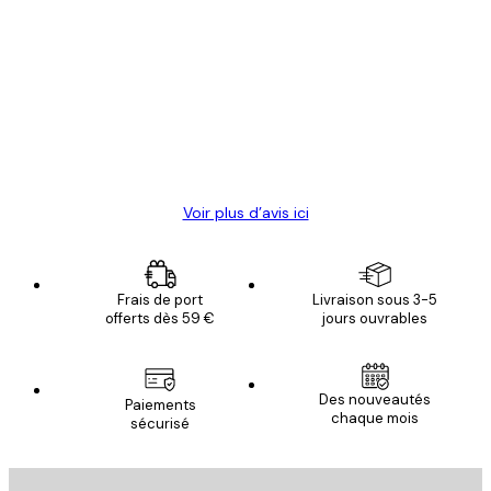
Acheteur vérifié
Avis
des
Satisfaite !
clients
4 juin
Christelle K
Voir plus d’avis ici
Frais de port
Livraison sous 3-5
offerts dès 59 €
jours ouvrables
Email
Des nouveautés
Paiements
chaque mois
sécurisé
S'INSCRIRE