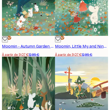
-30%*
-30%*
Moomin - Autumn Garden Affiche
Moomin, Little My and Ninny Affiche
À partir de 9,07 €
12,95 €
À partir de 9,07 €
12,95 €