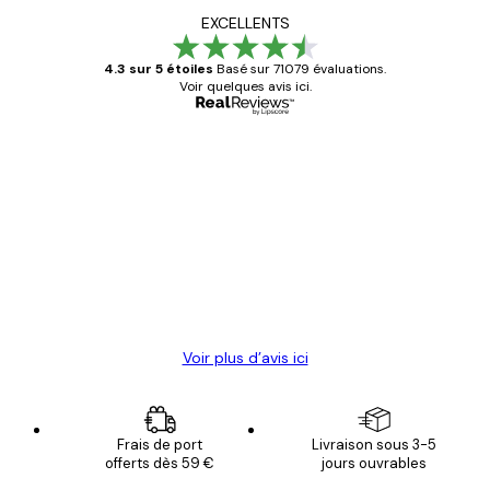
EXCELLENTS
4.3 sur 5 étoiles
Basé sur 71079 évaluations.
Voir quelques avis ici.
Acheteur vérifié
Avis
des
Satisfaite !
clients
4 juin
Christelle K
Voir plus d’avis ici
Frais de port
Livraison sous 3-5
offerts dès 59 €
jours ouvrables