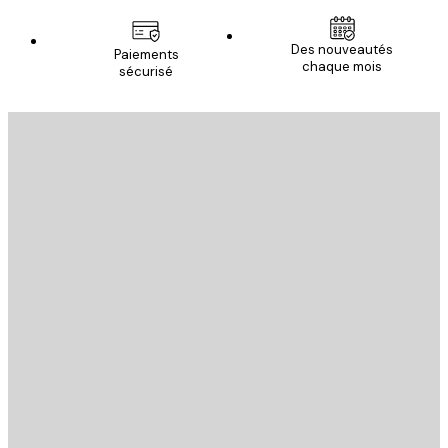
Email
Des nouveautés
Paiements
chaque mois
sécurisé
S'INSCRIRE
politique de confidentialité
Email
ENVOYER
Store
Poster Store
Service Client