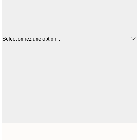
Sélectionnez une option...
44
30x40 cm