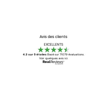
Avis des clients
EXCELLENTS
4.3 sur 5 étoiles
Basé sur 71079 évaluations.
Voir quelques avis ici.
Acheteur vérifié
Avis
des
Satisfaite !
clients
4 juin
Christelle K