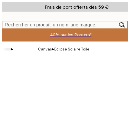
Skip
Frais de port offerts dès 59 €
to
main
content.
Rechercher un produit, un nom, une marque...
40% sur les Posters*
▸
▸
Canvas
Éclipse Solaire Toile
Product