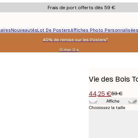
Frais de port offerts dès 59 €
aires
Nouveautés
Lot De Posters
Affiches Photo Personnalisée
40% de remise sur les Posters*
0 min
0 s
Valable
jusqu'au
:
2026-
08-
Vie des Bois To
09
44,25 €
59 €
Affiche
Choisissez la taille