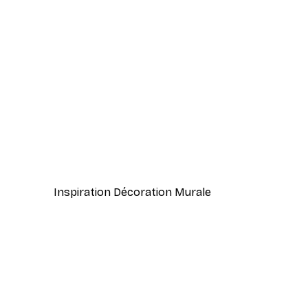
-40%*
Coco. Affiche
À partir de 7,77 €
12,95 €
Inspiration Décoration Murale