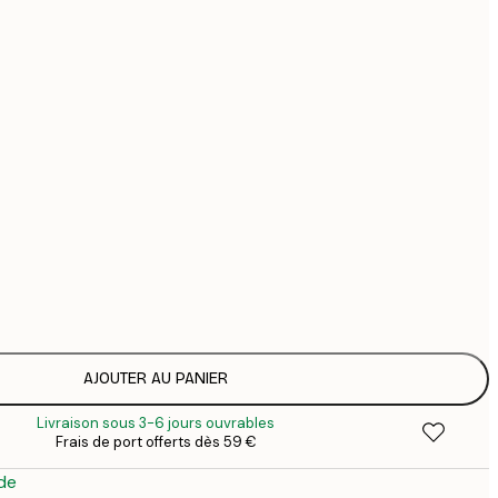
44
74
Pas de cadre
AJOUTER AU PANIER
Livraison sous 3-6 jours ouvrables
Frais de port offerts dès 59 €
de