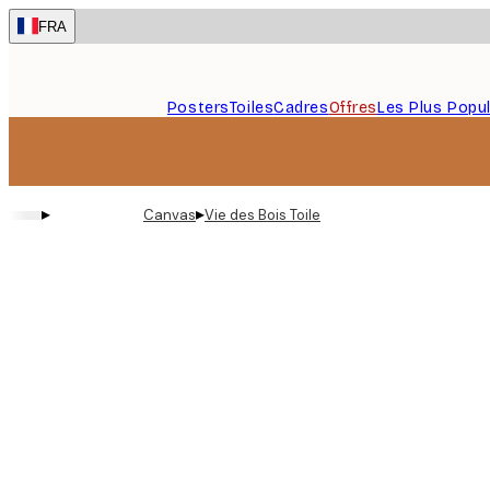
Skip
FRA
to
main
content.
Posters
Toiles
Cadres
Offres
Les Plus Popul
▸
▸
Canvas
Vie des Bois Toile