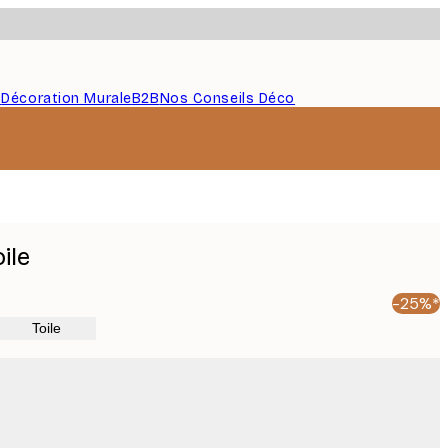
s
Décoration Murale
B2B
Nos Conseils Déco
ile
-25%*
Toile