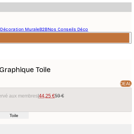
s
Décoration Murale
B2B
Nos Conseils Déco
Graphique Toile
DEAL
éservé aux membres
|
44,25 €
59 €
Toile