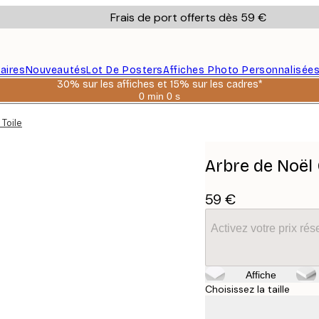
Frais de port offerts dès 59 €
aires
Nouveautés
Lot De Posters
Affiches Photo Personnalisée
30% sur les affiches et 15% sur les cadres*
0 min
0 s
Valable
jusqu'au
Toile
:
2026-
08-
06
Arbre de Noël 
59 €
Activez votre prix r
Affiche
Choisissez la taille