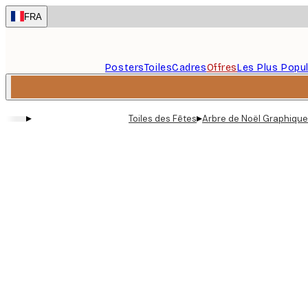
Skip
FRA
to
main
content.
Posters
Toiles
Cadres
Offres
Les Plus Popul
▸
▸
Toiles des Fêtes
Arbre de Noël Graphique 