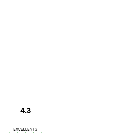
4.3
Avis
des
Satisfaite !
EXCELLENTS