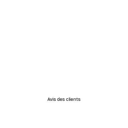
-30%*
Vue Matinale sur le Lac Poste
À partir de 9,07 €
12,95 €
Avis des clients