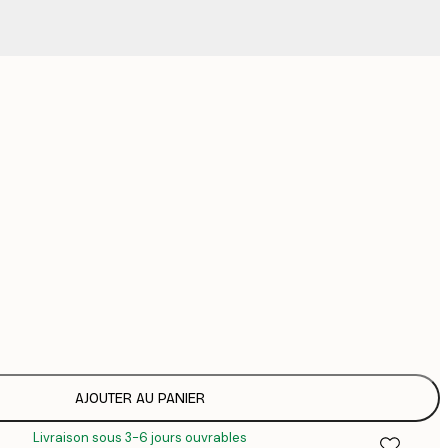
1
Pas de cadre
AJOUTER AU PANIER
Livraison sous 3-6 jours ouvrables