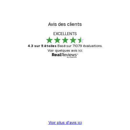
Avis des clients
EXCELLENTS
4.3 sur 5 étoiles
Basé sur 71079 évaluations.
Voir quelques avis ici.
Acheteur vérifié
Avis
des
Satisfaite !
clients
4 juin
Christelle K
Voir plus d’avis ici