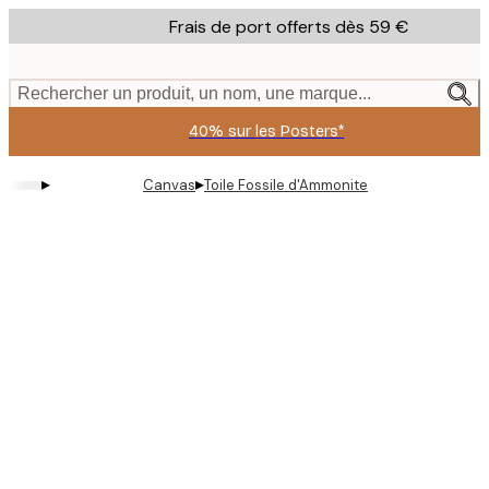
Skip
Frais de port offerts dès 59 €
to
main
content.
Rechercher un produit, un nom, une marque...
40% sur les Posters*
▸
▸
Canvas
Toile Fossile d'Ammonite