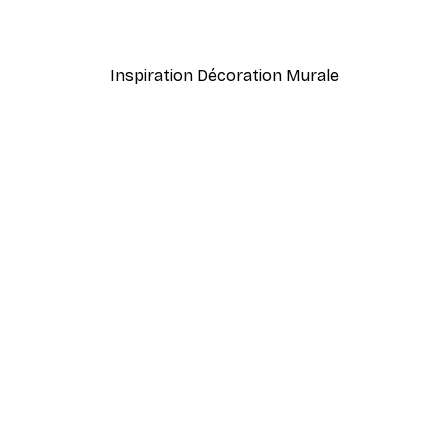
À partir de 5,84 €
21,45 €
Inspiration Décoration Murale