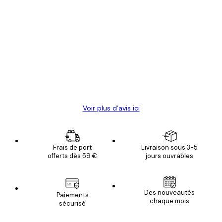
Acheteur vérifié
Avis
des
Satisfaite !
clients
4 juin
Christelle K
Voir plus d’avis ici
Frais de port
Livraison sous 3-5
offerts dès 59 €
jours ouvrables
Des nouveautés
Paiements
chaque mois
sécurisé