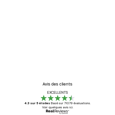
-30%*
er
Vue Matinale sur le Lac P
À partir de 9,07 €
12,95 €
Avis des clients
EXCELLENTS
4.3 sur 5 étoiles
Basé sur 71079 évaluations.
Voir quelques avis ici.