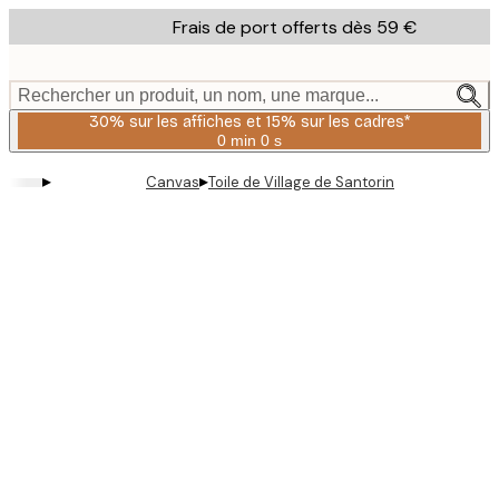
Skip
Frais de port offerts dès 59 €
to
main
content.
Rechercher un produit, un nom, une marque...
30% sur les affiches et 15% sur les cadres*
0 min
0 s
Valable
jusqu'au
▸
▸
Canvas
Toile de Village de Santorin
:
2026-
08-
06