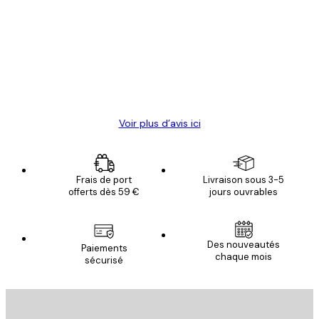
des
Satisfaite !
clients
4 juin
Christelle K
Voir plus d’avis ici
Frais de port
Livraison sous 3-5
offerts dès 59 €
jours ouvrables
Des nouveautés
Paiements
chaque mois
sécurisé