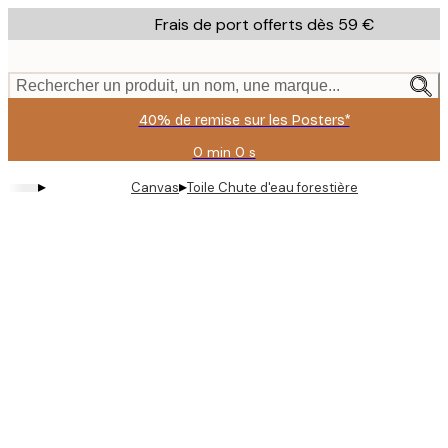
Skip
Frais de port offerts dès 59 €
to
main
content.
Rechercher un produit, un nom, une marque...
40% de remise sur les Posters*
0 min
0 s
Valable
jusqu'au
▸
▸
Canvas
Toile Chute d'eau forestière
:
2026-
08-
09