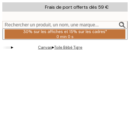
Skip
Frais de port offerts dès 59 €
to
main
content.
Rechercher un produit, un nom, une marque...
30% sur les affiches et 15% sur les cadres*
0 min
0 s
Valable
jusqu'au
▸
▸
Canvas
Toile Bébé Tigre
:
2026-
08-
06