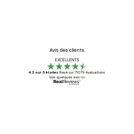
-30%*
er
Vue Matinale sur le Lac P
À partir de 9,07 €
12,95 €
Avis des clients
EXCELLENTS
4.3 sur 5 étoiles
Basé sur 71079 évaluations.
Voir quelques avis ici.
Acheteur vérifié
Avis
des
Satisfaite !
clients
4 juin