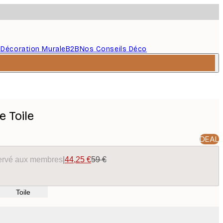
s
Décoration Murale
B2B
Nos Conseils Déco
e Toile
DEAL
éservé aux membres
|
44,25 €
59 €
Toile