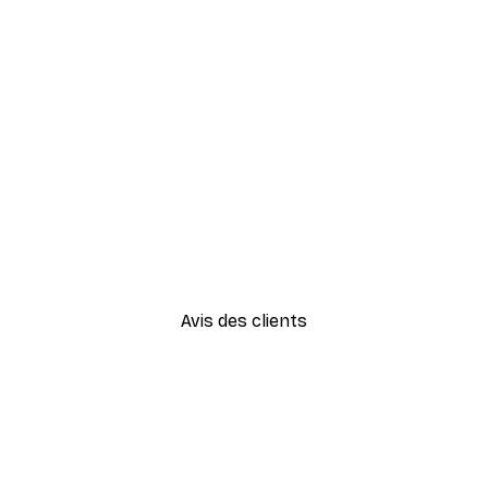
-30%*
Vue Matinale sur le Lac Poste
À partir de 9,07 €
12,95 €
Avis des clients