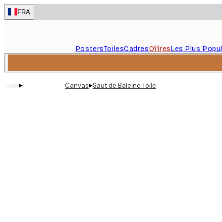
Skip
FRA
to
main
content.
Posters
Toiles
Cadres
Offres
Les Plus Popul
▸
▸
Canvas
Saut de Baleine Toile