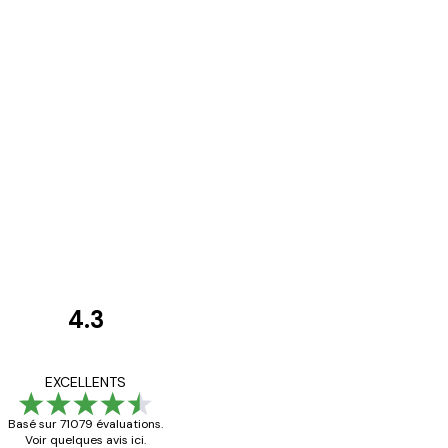
4.3
Avis
des
Satisfaite !
EXCELLENTS
clients
Basé sur 71079 évaluations.
Voir quelques avis ici.