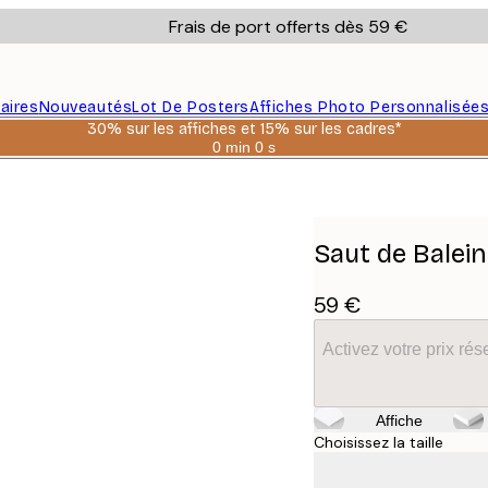
Frais de port offerts dès 59 €
aires
Nouveautés
Lot De Posters
Affiches Photo Personnalisée
30% sur les affiches et 15% sur les cadres*
0 min
0 s
Valable
jusqu'au
:
2026-
08-
06
Saut de Balein
59 €
Activez votre prix r
Affiche
Choisissez la taille