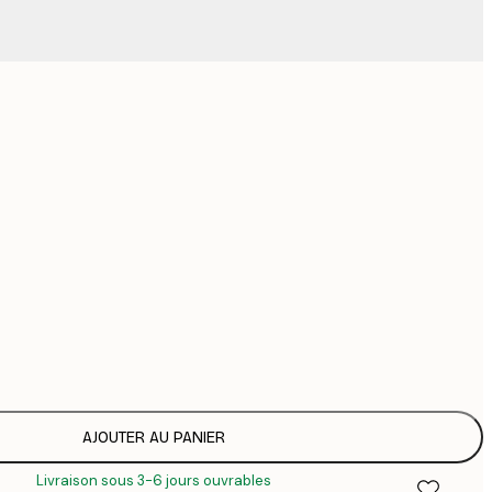
1
Pas de cadre
AJOUTER AU PANIER
Livraison sous 3-6 jours ouvrables