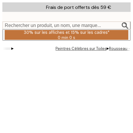
Skip
Frais de port offerts dès 59 €
to
main
content.
Rechercher un produit, un nom, une marque...
30% sur les affiches et 15% sur les cadres*
0 min
0 s
Valable
jusqu'au
▸
▸
Peintres Célèbres sur Toiles
Rousseau - Da
:
2026-
08-
06