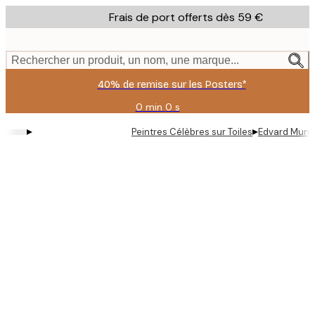
Skip
Frais de port offerts dès 59 €
to
main
content.
Rechercher un produit, un nom, une marque...
40% de remise sur les Posters*
0 min
0 s
Valable
jusqu'au
▸
▸
Peintres Célèbres sur Toiles
Edvard Munch
:
2026-
08-
09