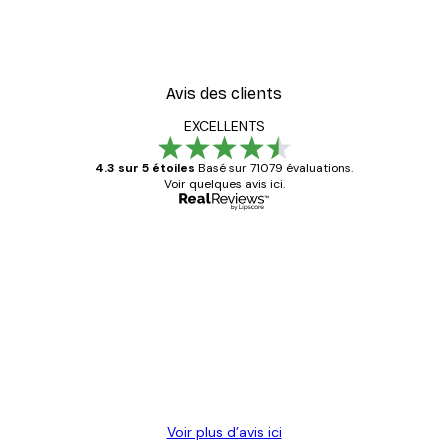
ster
Coco. Affiche
À partir de 7,77 €
12,95 €
Avis des clients
EXCELLENTS
4.3 sur 5 étoiles
Basé sur 71079 évaluations.
Voir quelques avis ici.
Acheteur vérifié
Avis
des
Satisfaite !
clients
4 juin
Christelle K
Voir plus d’avis ici