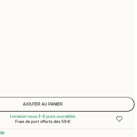
44
74
Pas de cadre
AJOUTER AU PANIER
Livraison sous 3-6 jours ouvrables
Frais de port offerts dès 59 €
de