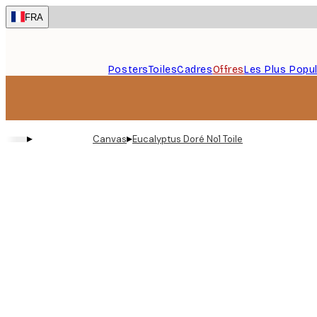
Skip
FRA
to
main
content.
Posters
Toiles
Cadres
Offres
Les Plus Popul
▸
▸
Canvas
Eucalyptus Doré No1 Toile