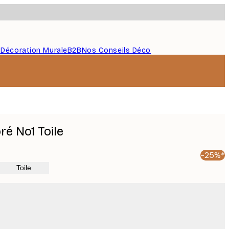
s
Décoration Murale
B2B
Nos Conseils Déco
é No1 Toile
-25%*
Toile