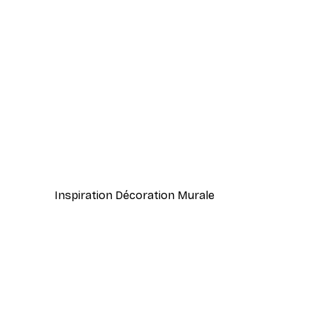
-40%*
Coco. Affiche
À partir de 7,77 €
12,95 €
Inspiration Décoration Murale