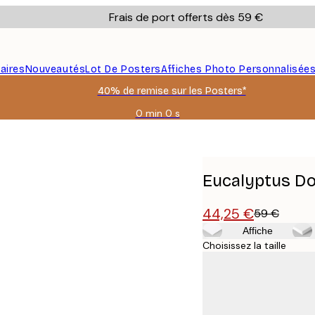
Frais de port offerts dès 59 €
aires
Nouveautés
Lot De Posters
Affiches Photo Personnalisée
40% de remise sur les Posters*
0 min
0 s
Valable
jusqu'au
:
2026-
08-
Eucalyptus Dor
09
44,25 €
59 €
Affiche
Choisissez la taille