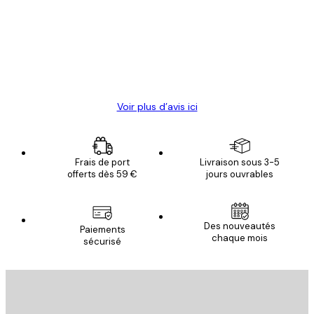
des
Satisfaite !
clients
4 juin
Christelle K
Voir plus d’avis ici
Frais de port
Livraison sous 3-5
offerts dès 59 €
jours ouvrables
Des nouveautés
Paiements
chaque mois
sécurisé