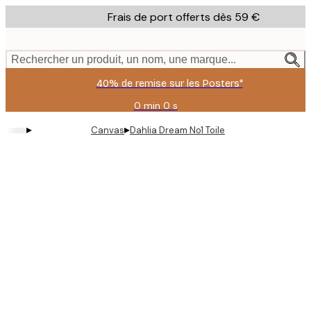
Skip
Frais de port offerts dès 59 €
to
main
content.
Rechercher un produit, un nom, une marque...
40% de remise sur les Posters*
0 min
0 s
Valable
jusqu'au
▸
▸
Canvas
Dahlia Dream No1 Toile
:
2026-
08-
09