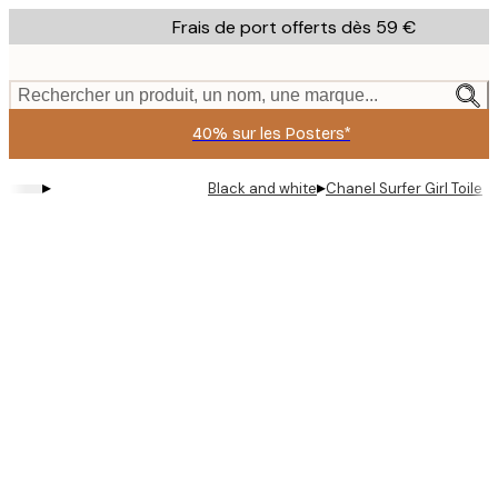
Skip
Frais de port offerts dès 59 €
to
main
content.
Rechercher un produit, un nom, une marque...
40% sur les Posters*
▸
▸
Black and white
Chanel Surfer Girl Toile
Product