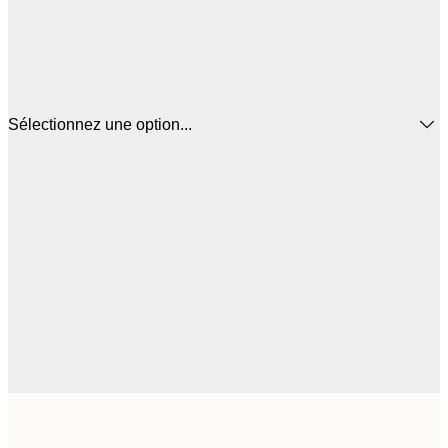
Sélectionnez une option...
44
30x40 cm