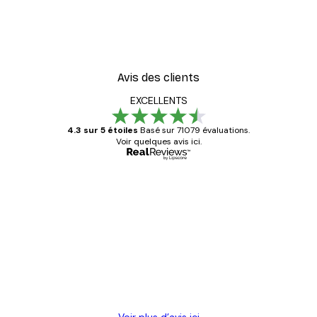
Avis des clients
EXCELLENTS
4.3 sur 5 étoiles
Basé sur 71079 évaluations.
Voir quelques avis ici.
Acheteur vérifié
Avis
des
Satisfaite !
clients
4 juin
Christelle K
Voir plus d’avis ici