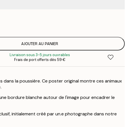
15
2
23
3
AJOUTER AU PANIER
Livraison sous 3-5 jours ouvrables
Frais de port offerts dès 59 €
 dans la poussière. Ce poster original montre ces animaux
.
ne bordure blanche autour de l'image pour encadrer le
clusif, initialement créé par un.e photographe dans notre