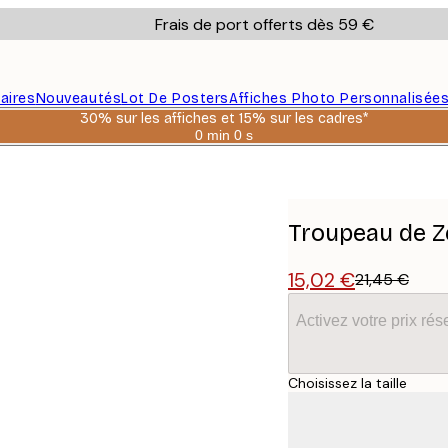
Frais de port offerts dès 59 €
aires
Nouveautés
Lot De Posters
Affiches Photo Personnalisée
30% sur les affiches et 15% sur les cadres*
0 min
0 s
Valable
jusqu'au
:
2026-
08-
06
Troupeau de Z
15,02 €
21,45 €
Activez votre prix r
Choisissez la taille