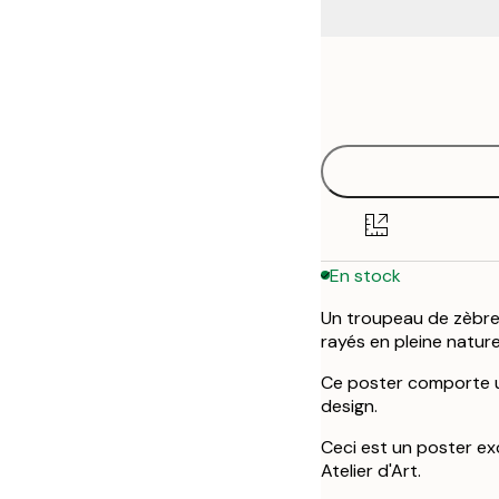
Frame
30x40 cm
options
50x70 cm
En stock
Un troupeau de zèbres
rayés en pleine nature
Ce poster comporte u
design.
Ceci est un poster ex
Atelier d'Art.