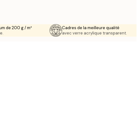
um de 200 g / m²
Cadres de la meilleure qualité
e.
avec verre acrylique transparent.