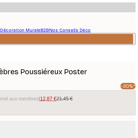
s
Décoration Murale
B2B
Nos Conseils Déco
èbres Poussiéreux Poster
-30%*
éservé aux membres
|
12,87 €
21,45 €