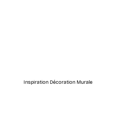
-30%*
Citronnier Abstrait Poster
À partir de 9,07 €
12,95 €
Inspiration Décoration Murale